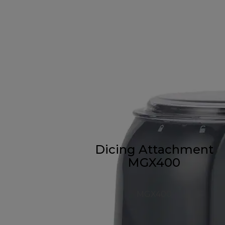
Dicing Attachment
MGX400
MGX400