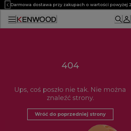
Skip
Darmowa dostawa przy zakupach o wartości powyżej 2
to
Content
404
Ups, coś poszło nie tak. Nie można
znaleźć strony.
Wróć do poprzedniej strony