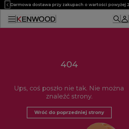
Skip
Darmowa dostawa przy zakupach o wartości powyżej 2
to
Content
404
Ups, coś poszło nie tak. Nie można
znaleźć strony.
Wróć do poprzedniej strony