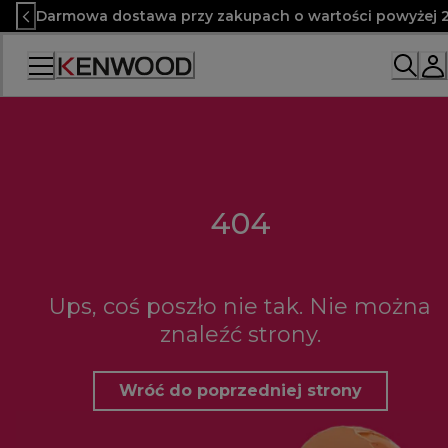
Skip
Darmowa dostawa przy zakupach o wartości powyżej 2
to
Content
404
Ups, coś poszło nie tak. Nie można
znaleźć strony.
Wróć do poprzedniej strony