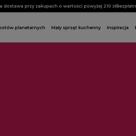
 dostawa przy zakupach o wartości powyżej 210 zł
Bezpłatn
obotów planetarnych
Mały sprzęt kuchenny
Inspiracja