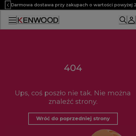
Skip
Darmowa dostawa przy zakupach o wartości powyżej 2
to
Content
404
Ups, coś poszło nie tak. Nie można
znaleźć strony.
Wróć do poprzedniej strony