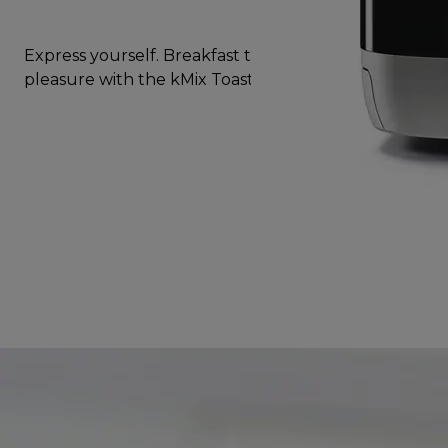
Express yourself. Breakfast time is always a
pleasure with the kMix Toaster.