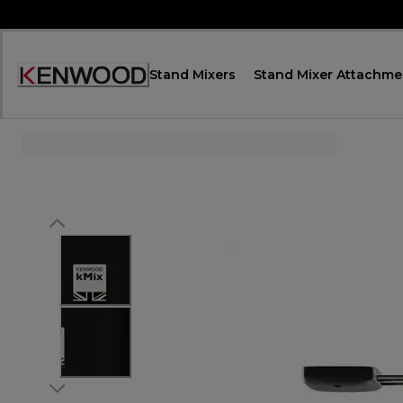
Skip
to
Content
Stand Mixers
Stand Mixer Attachme
Accessibility
Statement