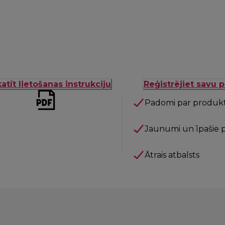
atīt lietošanas instrukciju
Reģistrējiet savu 
Padomi par produk
Jaunumi un īpašie 
Ātrais atbalsts