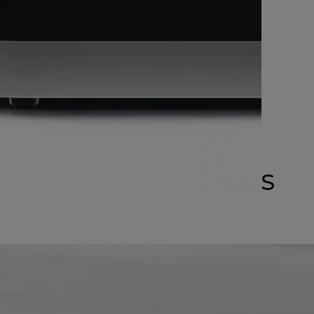
GALVENĀS ĪPAŠĪBAS