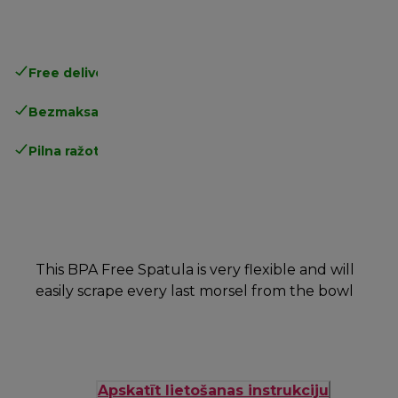
Free delivery in 1-3 days
over 25€
Bezmaksas atgriešana
Pilna ražotāja garantija
This BPA Free Spatula is very flexible and will
easily scrape every last morsel from the bowl
Apskatīt lietošanas instrukciju