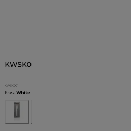
KWSK001 Soft Spatula
KWSK001
Krāsa
:
White