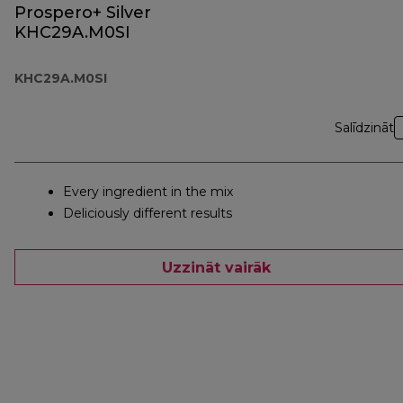
Prospero+ Silver
KHC29A.M0SI
KHC29A.M0SI
Salīdzināt
Every ingredient in the mix
Deliciously different results
Uzzināt vairāk