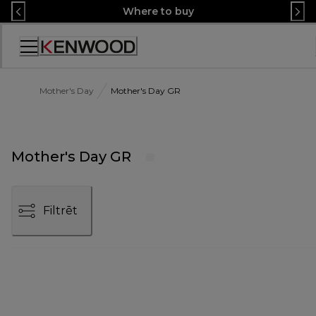
Skip
Where to buy
to
Content
Accessibility
Statement
Mother's Day
Mother's Day GR
Mother's Day GR
Filtrēt