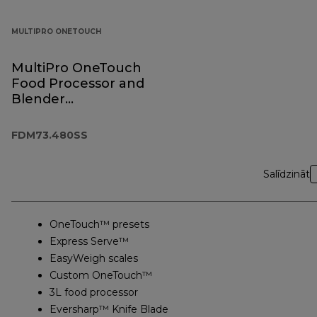
MULTIPRO ONETOUCH
MultiPro OneTouch
Food Processor and
Blender
FDM73.480SS
FDM73.480SS
Salīdzināt
OneTouch™ presets
Express Serve™
EasyWeigh scales
Custom OneTouch™
3L food processor
Eversharp™ Knife Blade