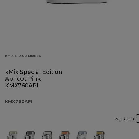
KMIX STAND MIXERS
kMix Special Edition
Apricot Pink
KMX760API
KMX760API
Salīdzināt