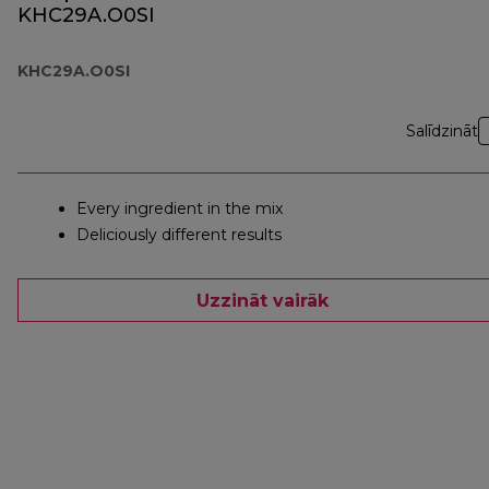
KHC29A.O0SI
KHC29A.O0SI
Salīdzināt
Every ingredient in the mix
Deliciously different results
Uzzināt vairāk