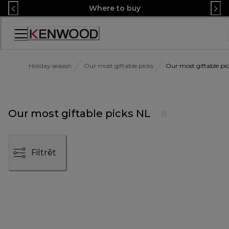
Skip
Where to buy
to
Content
Accessibility
Statement
Holiday season
Our most giftable picks
Our most giftable pi
Our most giftable picks NL
Filtrēt