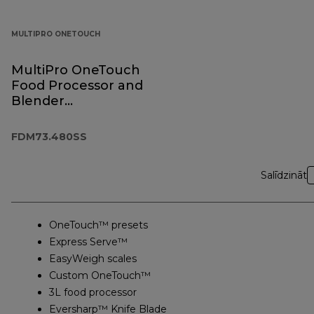
MULTIPRO ONETOUCH
MultiPro OneTouch
Food Processor and
Blender
FDM73.480SS
FDM73.480SS
Salīdzināt
OneTouch™ presets
Express Serve™
EasyWeigh scales
Custom OneTouch™
3L food processor
Eversharp™ Knife Blade