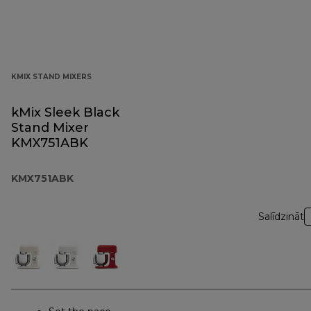
KMIX STAND MIXERS
kMix Sleek Black
Stand Mixer
KMX751ABK
KMX751ABK
Salīdzināt