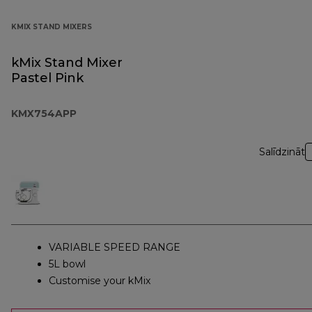
KMIX STAND MIXERS
kMix Stand Mixer
Pastel Pink
KMX754APP
Salīdzināt
VARIABLE SPEED RANGE
5L bowl
Customise your kMix