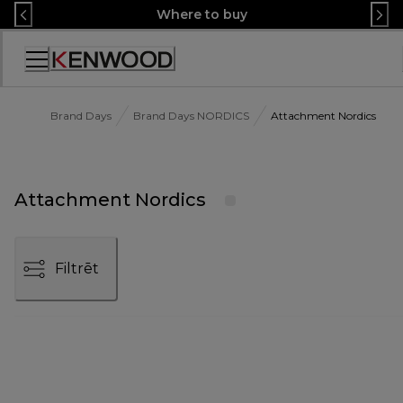
Skip
Where to buy
to
Content
Accessibility
Statement
Brand Days
Brand Days NORDICS
Attachment Nordics
Attachment Nordics
Filtrēt