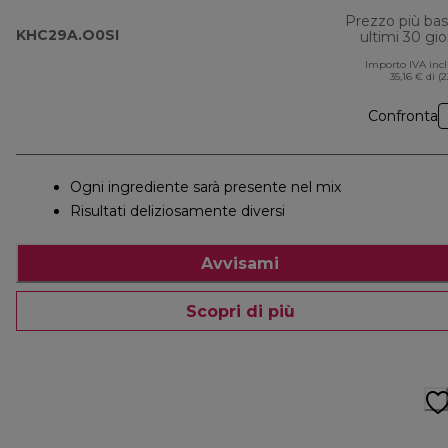
Prezzo più ba
KHC29A.O0SI
ultimi 30 gio
Importo IVA inc
35,16 € di (
Confronta
Ogni ingrediente sarà presente nel mix
Risultati deliziosamente diversi
Avvisami
Scopri di più