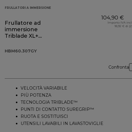
FRULLATORI A IMMERSIONE
104,90 €
Frullatore ad
Importo IVA inc
18,92 € di (
immersione
Triblade XL+
HBM60.307GY
HBM60.307GY
Confronta
VELOCITÀ VARIABILE
PIÙ POTENZA
TECNOLOGIA TRIBLADE™
PUNTI DI CONTATTO SUREGRIP™
RUOTA E SOSTITUISCI
UTENSILI LAVABILI IN LAVASTOVIGLIE