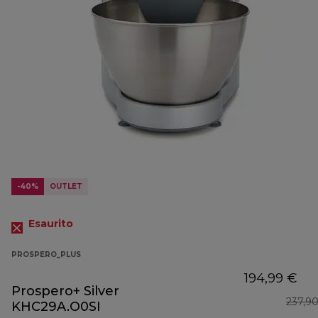
-40%
OUTLET
Esaurito
PROSPERO_PLUS
194,99 €
Prospero+ Silver
237,9
KHC29A.O0SI