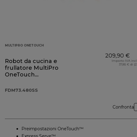
MULTIPRO ONETOUCH
209,90 €
Robot da cucina e
Importo IVA inc
37,85 € di (
frullatore MultiPro
OneTouch
FDM73.480SS
FDM73.480SS
Confronta
Preimpostazioni OneTouch™
Express Serve™