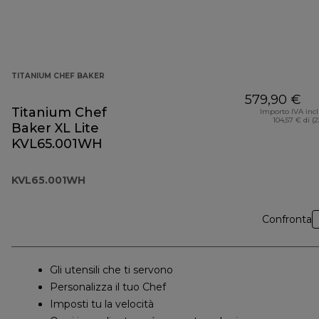
TITANIUM CHEF BAKER
579,90 €
Titanium Chef
Importo IVA inc
104,57 € di (
Baker XL Lite
KVL65.001WH
KVL65.001WH
Confronta
Gli utensili che ti servono
Personalizza il tuo Chef
Imposti tu la velocità