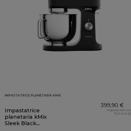
IMPASTATRICE PLANETARIA KMIX
399,90 €
Impastatrice
Importo IVA inc
72,11 € di (
planetaria kMix
Sleek Black
KMX751ABK