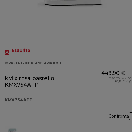
Esaurito
IMPASTATRICE PLANETARIA KMIX
449,90 €
kMix rosa pastello
Importo IVA inc
81,13 € di (
KMX754APP
KMX754APP
Confronta