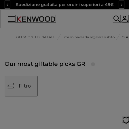
Skip
Spedizione gratuita per ordini superiori a 49€
to
Content
Accessibility
Statement
GLI SCONTI DI NATALE
I must-haves da regalare subito
Our 
Our most giftable picks GR
Filtro