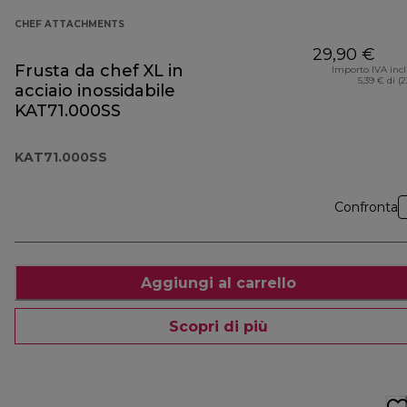
CHEF ATTACHMENTS
29,90 €
Frusta da chef XL in
Importo IVA inc
5,39 € di (
acciaio inossidabile
KAT71.000SS
KAT71.000SS
Confronta
Aggiungi al carrello
Scopri di più