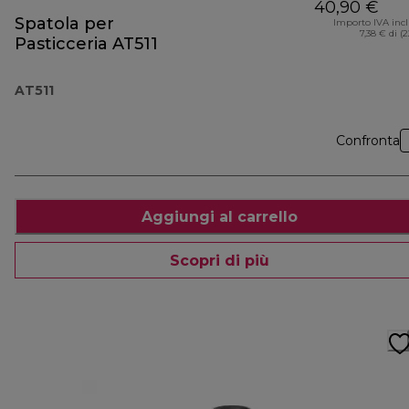
40,90 €
Spatola per
Importo IVA inc
7,38 € di (
Pasticceria AT511
AT511
Confronta
Aggiungi al carrello
Scopri di più