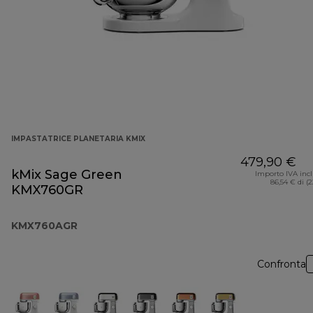
IMPASTATRICE PLANETARIA KMIX
479,90 €
kMix Sage Green
Importo IVA inc
86,54 € di (
KMX760GR
KMX760AGR
Confronta