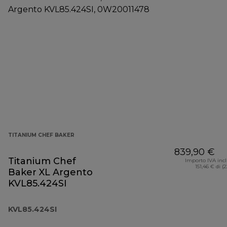
TITANIUM CHEF BAKER
839,90 €
Titanium Chef
Importo IVA inc
151,46 € di (
Baker XL Argento
KVL85.424SI
KVL85.424SI