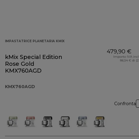
IMPASTATRICE PLANETARIA KMIX
479,90 €
kMix Special Edition
Importo IVA inc
86,54 € di (
Rose Gold
KMX760AGD
KMX760AGD
Confronta