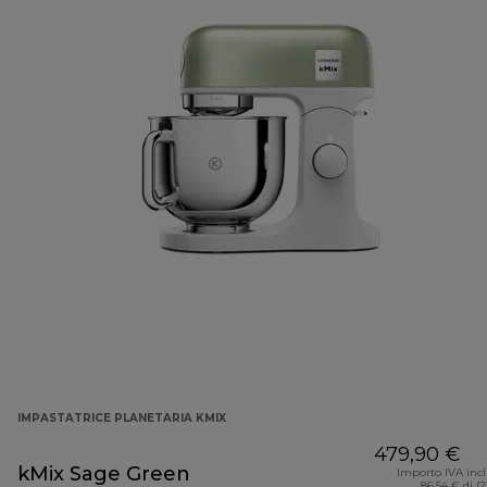
IMPASTATRICE PLANETARIA KMIX
479,90 €
kMix Sage Green
Importo IVA inc
86,54 € di (