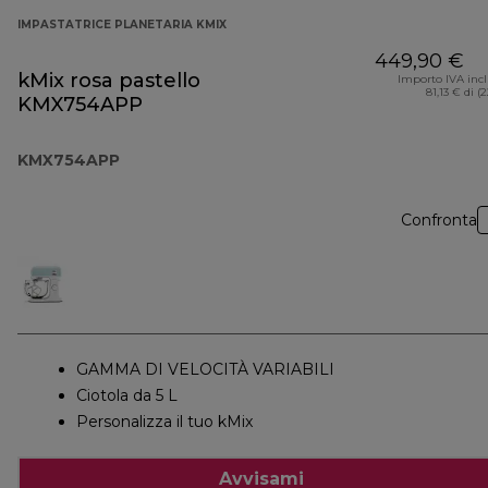
IMPASTATRICE PLANETARIA KMIX
449,90 €
kMix rosa pastello
Importo IVA inc
81,13 € di (
KMX754APP
KMX754APP
Confronta
GAMMA DI VELOCITÀ VARIABILI
Ciotola da 5 L
Personalizza il tuo kMix
Avvisami