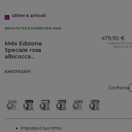
Ultimi 6
articoli
IMPASTATRICE PLANETARIA KMIX
479,90 €
kMix Edizione
Importo IVA inc
86,54 € di (
Speciale rosa
albicocca
KMX760API
KMX760API
Confronta
Imposta il tuo ritmo