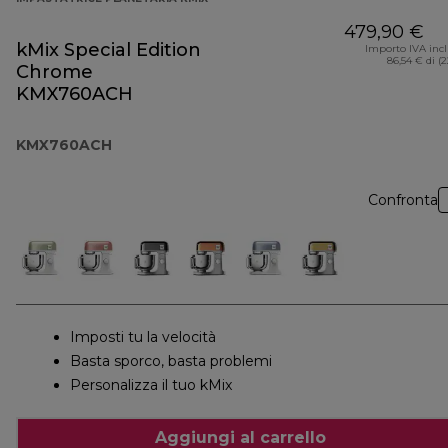
479,90 €
kMix Special Edition
Importo IVA inc
86,54 € di (
Chrome
KMX760ACH
KMX760ACH
Confronta
Imposti tu la velocità
Basta sporco, basta problemi
Personalizza il tuo kMix
Aggiungi al carrello