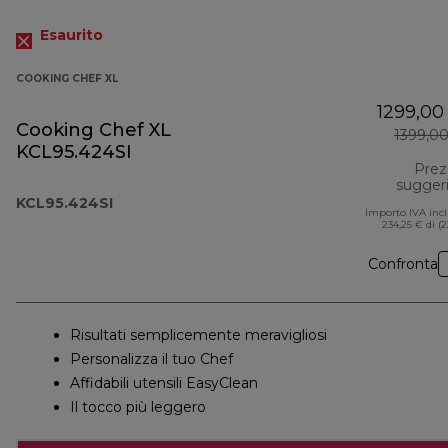
Esaurito
COOKING CHEF XL
1299,00
Cooking Chef XL
1399,0
KCL95.424SI
Prez
sugger
KCL95.424SI
Importo IVA inc
234,25 € di (
Confronta
Risultati semplicemente meravigliosi
Personalizza il tuo Chef
Affidabili utensili EasyClean
Il tocco più leggero