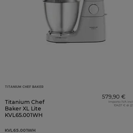
TITANIUM CHEF BAKER
579,90 €
Titanium Chef
Importo IVA inc
104,57 € di (
Baker XL Lite
KVL65.001WH
KVL65.001WH