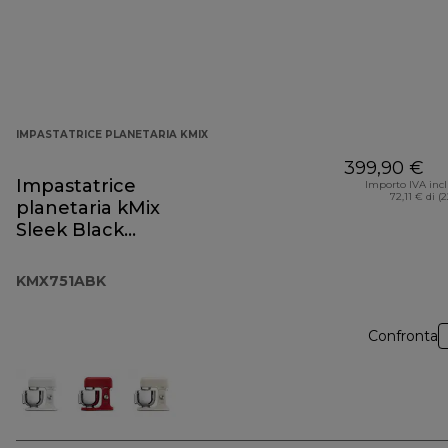
IMPASTATRICE PLANETARIA KMIX
399,90 €
Impastatrice
Importo IVA inc
72,11 € di (
planetaria kMix
Sleek Black
KMX751ABK
KMX751ABK
Confronta