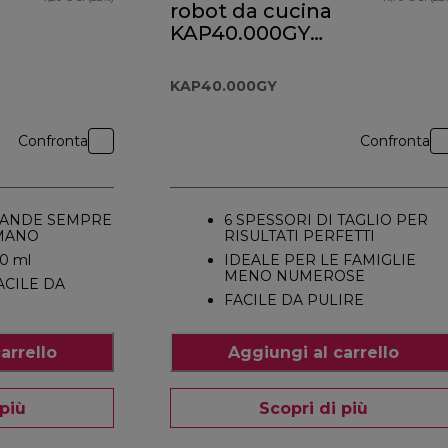
robot da cucina
KAP40.000GY
per Prospero+
KAP40.000GY
Confronta
Confronta
VANDE SEMPRE
6 SPESSORI DI TAGLIO PER
 MANO
RISULTATI PERFETTI
0 ml
IDEALE PER LE FAMIGLIE
MENO NUMEROSE
ACILE DA
FACILE DA PULIRE
arrello
Aggiungi al carrello
 più
Scopri di più