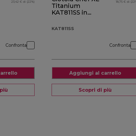
23,42 € di (22%)
18,75 € di (22
Titanium
KAT811SS in
acciaio inox
KAT811SS
Confronta
Confronta
arrello
Aggiungi al carrello
 più
Scopri di più