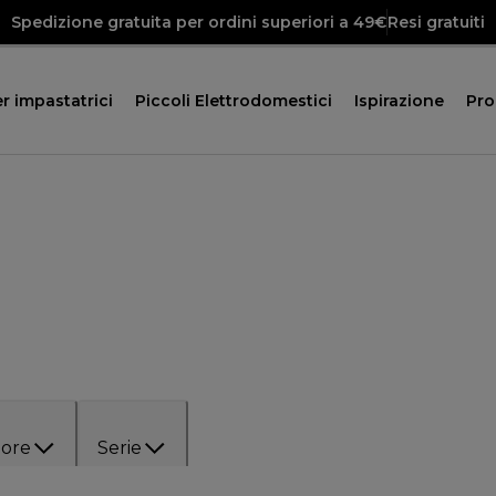
Spedizione gratuita per ordini superiori a 49€
Resi gratuiti
r impastatrici
Piccoli Elettrodomestici
Ispirazione
Pr
lore
Serie