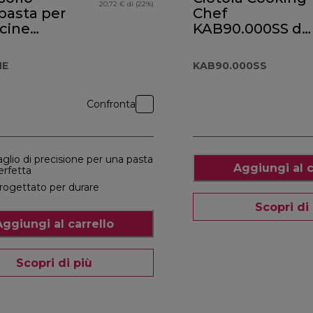
20,72 € di (22%)
pasta per
Chef
cine
KAB90.000SS da
81ME
6,7 l
ME
KAB90.000SS
Confronta
aglio di precisione per una pasta
Aggiungi al c
erfetta
rogettato per durare
Scopri di
Aggiungi al carrello
Scopri di più