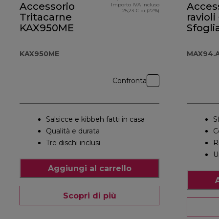
Accessorio
Access
Importo IVA incluso
25,23 € di (22%)
Tritacarne
ravioli
KAX950ME
Sfogli
MAX9
KAX950ME
MAX94.
Confronta
Salsicce e kibbeh fatti in casa
S
Qualità e durata
C
Tre dischi inclusi
R
U
Aggiungi al carrello
Scopri di più