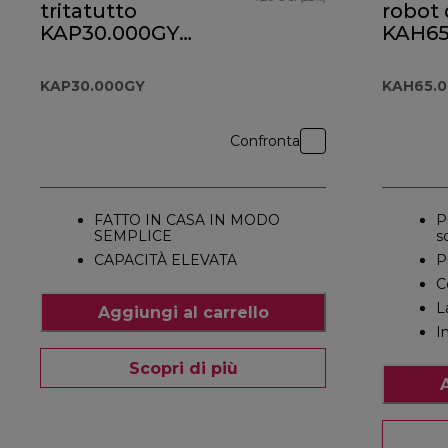
tritatutto
robot 
KAP30.000GY
KAH65
per Prospero+
KAP30.000GY
KAH65.
Confronta
FATTO IN CASA IN MODO
P
SEMPLICE
s
CAPACITÀ ELEVATA
P
C
L
Aggiungi al carrello
I
Scopri di più