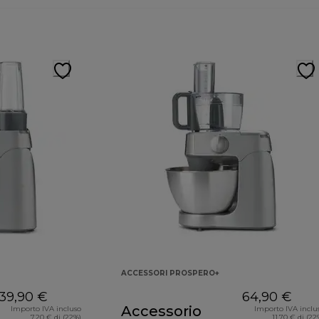
ACCESSORI PROSPERO+
39,90 €
64,90 €
Accessorio
Importo IVA incluso
Importo IVA inclu
7,20 € di (22%)
11,70 € di (22