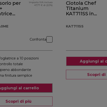
orio per
Ciotola Chef
Importo IVA incluso
47,77 € di (22%)
 +
Titanium
atrice
KAT711SS in
4.A0ME
acciaio inox
A0ME
KAT711SS
Confronta
fogliatrice a 10 posizioni
Aggiungi al c
ontrollo totale
ipieno abbondante
Scopri di
na finitura semplice
Aggiungi al carrello
Scopri di più