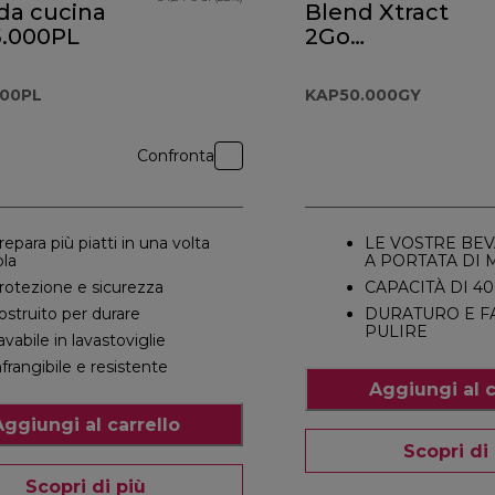
da cucina
Blend Xtract
.000PL
2Go
KAP50.000GY
per Prospero+
000PL
KAP50.000GY
Confronta
repara più piatti in una volta
LE VOSTRE BE
ola
A PORTATA DI
rotezione e sicurezza
CAPACITÀ DI 40
ostruito per durare
DURATURO E F
PULIRE
avabile in lavastoviglie
nfrangibile e resistente
Aggiungi al c
Aggiungi al carrello
Scopri di
Scopri di più