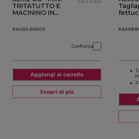
12,60 € di (22%)
TRITATUTTO E
Taglia
MACININO IN
fettuc
VETRO
KAX9
KAG30.000GY
KAG30.000GY
KAX981
Confronta
T
Aggiungi al carrello
p
P
Scopri di più