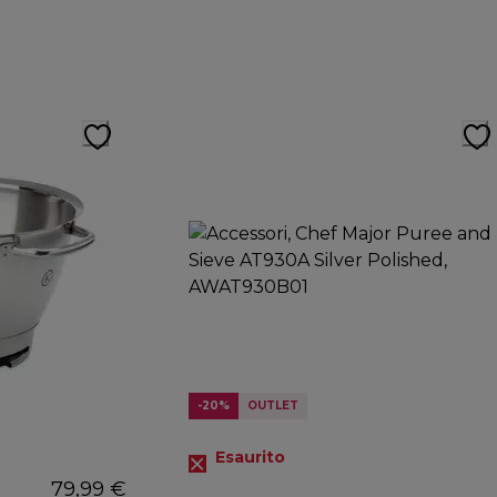
-20%
OUTLET
Esaurito
79,99 €