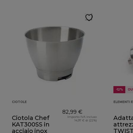
-12%
OU
CIOTOLE
ELEMENTI E
82,99 €
Ciotola Chef
Adatta
Importo IVA incluso
14,97 € di (22%)
KAT300SS in
attrez
acciaio inox
TWIS