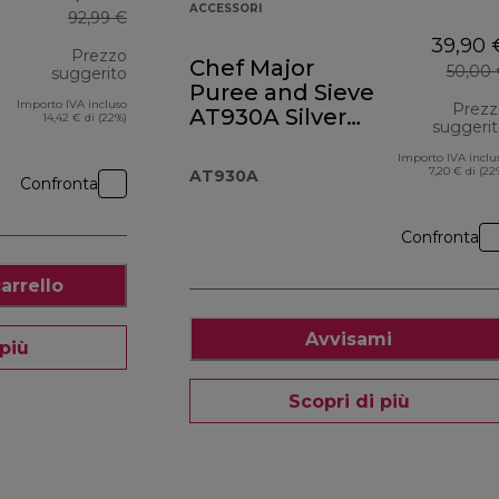
ACCESSORI
92,99 €
39,90 
Prezzo
Chef Major
50,00
suggerito
Puree and Sieve
Importo IVA incluso
prezzo originale 92,99 €
Prezz
AT930A Silver
14,42 € di (22%)
suggeri
Polished
Importo IVA inclu
7,20 € di (22
AT930A
Confronta
Confronta
arrello
Avvisami
 più
Scopri di più