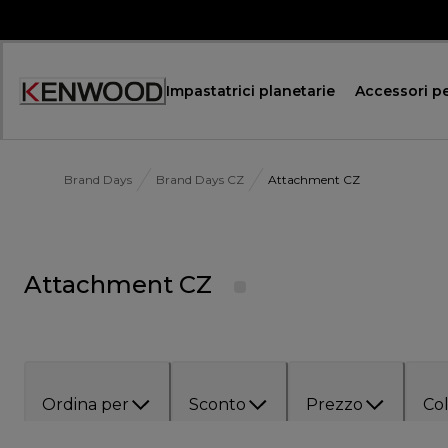
Skip
to
Content
Impastatrici planetarie
Accessori pe
Accessibility
Statement
Brand Days
Brand Days CZ
Attachment CZ
Attachment CZ
Ordina per
Sconto
Prezzo
Co