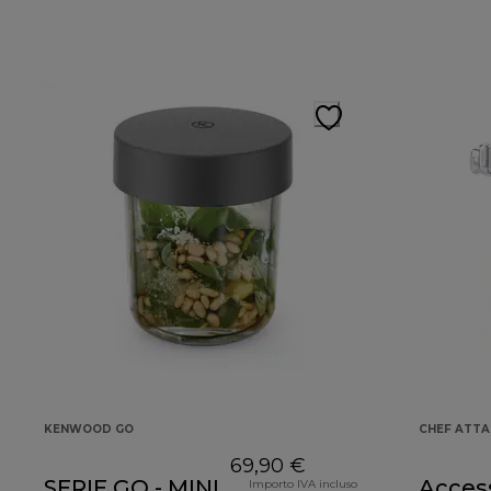
KENWOOD GO
CHEF ATT
69,90 €
SERIE GO - MINI
Acces
Importo IVA incluso