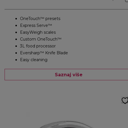
OneTouch™ presets
Express Serve™
EasyWeigh scales
Custom OneTouch™
3L food processor
Eversharp™ Knife Blade
Easy cleaning
Saznaj više