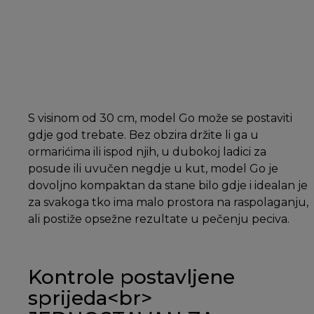
S visinom od 30 cm, model Go može se postaviti
gdje god trebate. Bez obzira držite li ga u
ormarićima ili ispod njih, u dubokoj ladici za
posude ili uvučen negdje u kut, model Go je
dovoljno kompaktan da stane bilo gdje i idealan je
za svakoga tko ima malo prostora na raspolaganju,
ali postiže opsežne rezultate u pečenju peciva.
Kontrole postavljene
sprijeda<br>