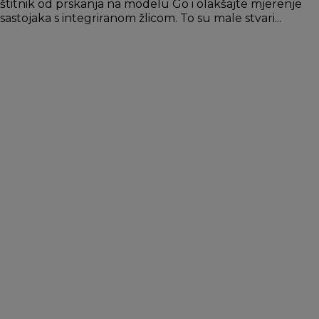
štitnik od prskanja na modelu Go i olakšajte mjerenje
sastojaka s integriranom žlicom. To su male stvari...