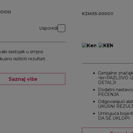
KZM35.000GY
O0SI
KZM35.000GY
Usporedi
vaki sastojak u smjesi
kusno različiti rezultati
Genijalne značaj
<br>PAŽLJIVO 
Saznaj više
DETALJI
Dodatni nastavc
PEČENJA
Odgovarajući ala
UKUSNI REZULT
Umirujuća boja
DA SE UKLOPI