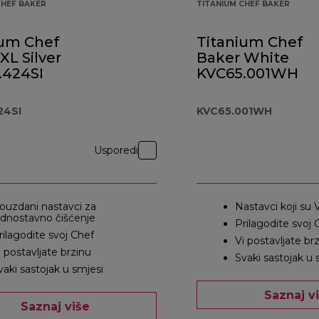
CHEF BAKER
TITANIUM CHEF BAKER
ium Chef
Titanium Chef
XL Silver
Baker White
.424SI
KVC65.001WH
24SI
KVC65.001WH
Usporedi
ouzdani nastavci za
Nastavci koji su
ednostavno čišćenje
Prilagodite svoj 
rilagodite svoj Chef
Vi postavljate br
i postavljate brzinu
Svaki sastojak u 
vaki sastojak u smjesi
Saznaj v
Saznaj više