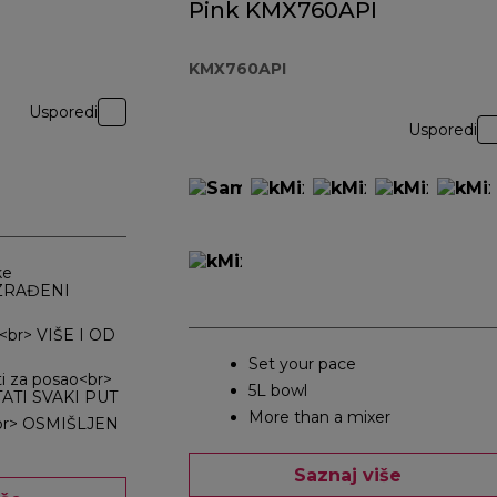
Pink KMX760API
KMX760API
Usporedi
Usporedi
ke
IZRAĐENI
i<br> VIŠE I OD
Set your pace
ti za posao<br>
5L bowl
ATI SVAKI PUT
More than a mixer
<br> OSMIŠLJEN
Saznaj više