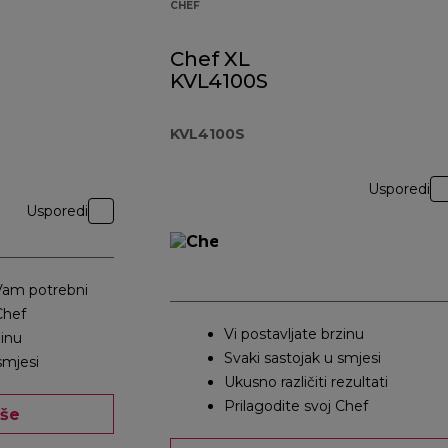
CHEF
Chef XL
KVL4100S
KVL4100S
Usporedi
Usporedi
 Vam potrebni
Chef
Vi postavljate brzinu
zinu
Svaki sastojak u smjesi
smjesi
Ukusno različiti rezultati
Prilagodite svoj Chef
iše