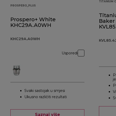
TITANIUM 
PROSPERO_PLUS
Titan
Prospero+ White
Baker 
KHC29A.A0WH
KVL85
KHC29A.A0WH
KVL85.4
Usporedi
P
j
P
Svaki sastojak u smjesi
V
Ukusno različiti rezultati
S
Saznaj više