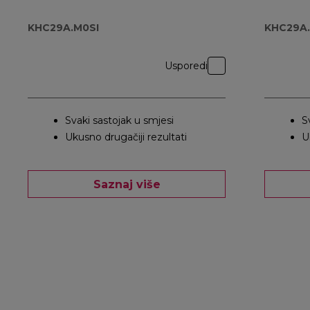
KHC29A.M0SI
KHC29A.
Usporedi
Svaki sastojak u smjesi
S
Ukusno drugačiji rezultati
U
Saznaj više