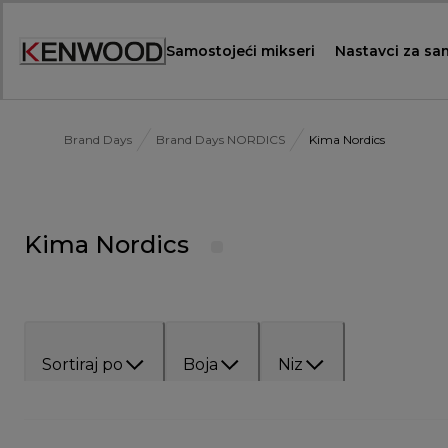
Skip
to
Samostojeći mikseri
Nastavci za sa
Content
Brand Days
Brand Days NORDICS
Kima Nordics
Kima Nordics
Sortiraj po
Boja
Niz