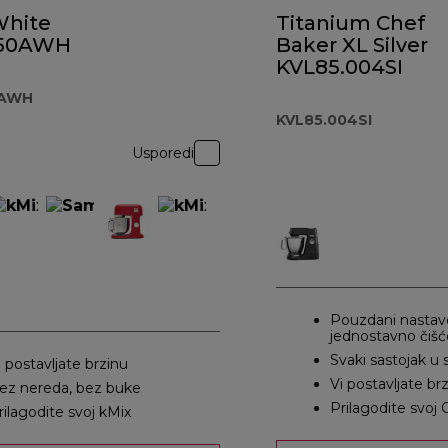
White
Titanium Chef
50AWH
Baker XL Silver
KVL85.004SI
AWH
KVL85.004SI
Usporedi
Pouzdani nastavc
jednostavno čišć
Svaki sastojak u 
i postavljate brzinu
Vi postavljate br
ez nereda, bez buke
Prilagodite svoj 
rilagodite svoj kMix