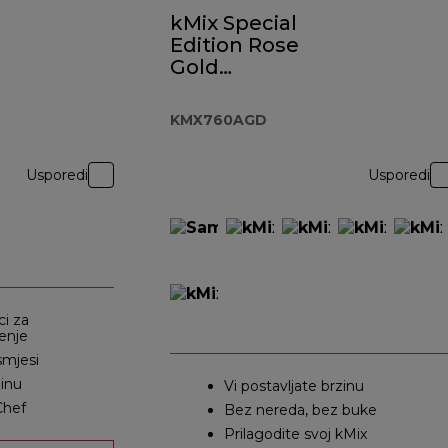
kMix Special
Edition Rose
Gold
KMX760AGD
KMX760AGD
Usporedi
Usporedi
i za
enje
smjesi
zinu
Vi postavljate brzinu
Chef
Bez nereda, bez buke
Prilagodite svoj kMix