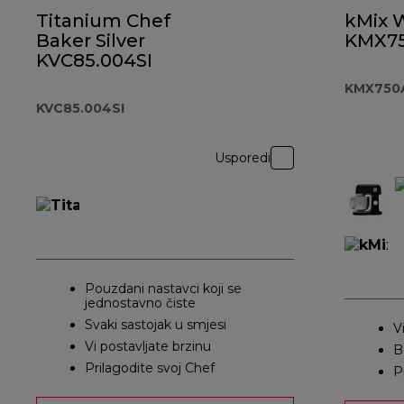
Titanium Chef
kMix 
Baker Silver
KMX7
KVC85.004SI
KMX750
KVC85.004SI
Usporedi
Pouzdani nastavci koji se
jednostavno čiste
Svaki sastojak u smjesi
V
Vi postavljate brzinu
B
Prilagodite svoj Chef
P