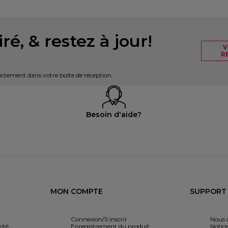
ré, & restez à jour!
V
R
irectement dans votre boîte de réception.
Besoin d'aide?
MON COMPTE
SUPPORT
Connexion/S’inscrir
Nous 
ité
Enregistrement du produit
Notice