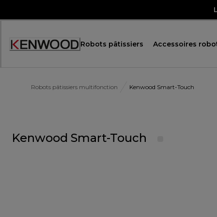
Skip
to
Content
Robots pâtissiers
Accessoires robot
Accessibility
Statement
Robots pâtissiers multifonction
Kenwood Smart-Touch
Kenwood Smart-Touch