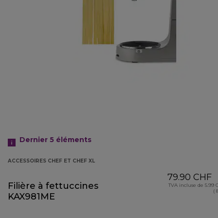
Dernier 5
éléments
ACCESSOIRES CHEF ET CHEF XL
79.90 CHF
Filière à fettuccines
TVA incluse de 5.99
( 
KAX981ME