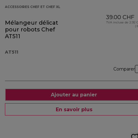
ACCESSOIRES CHEF ET CHEF XL
39.00 CHF
Mélangeur délicat
TVA incluse de 2.92
( 
pour robots Chef
AT511
AT511
Comparer
Ajouter au panier
En savoir plus