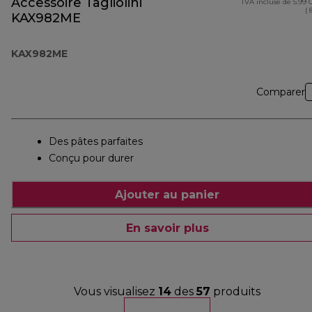
Accessoire Tagliolini
TVA incluse de 5.99
( 
KAX982ME
KAX982ME
Comparer
Des pâtes parfaites
Conçu pour durer
Ajouter au panier
En savoir plus
Vous visualisez
14
des
57
produits