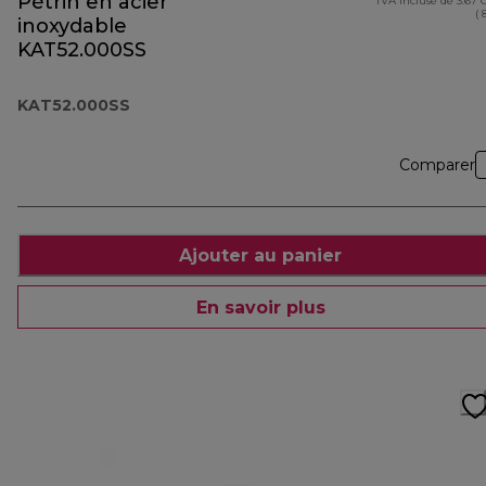
Pétrin en acier
TVA incluse de 3.67
( 
inoxydable
KAT52.000SS
KAT52.000SS
Comparer
Ajouter au panier
En savoir plus