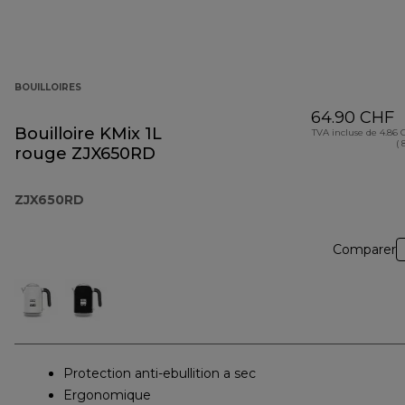
BOUILLOIRES
64.90 CHF
Bouilloire KMix 1L
TVA incluse de 4.86
( 
rouge ZJX650RD
ZJX650RD
Comparer
Protection anti-ebullition a sec
Ergonomique