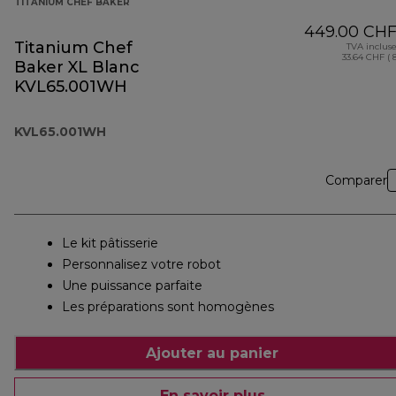
TITANIUM CHEF BAKER
449.00 CH
Titanium Chef
TVA inclus
33.64 CHF ( 
Baker XL Blanc
KVL65.001WH
KVL65.001WH
Comparer
Le kit pâtisserie
Personnalisez votre robot
Une puissance parfaite
Les préparations sont homogènes
Ajouter au panier
En savoir plus