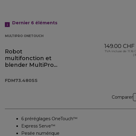
Dernier 6
éléments
MULTIPRO ONETOUCH
149.00 CHF
Robot
TVA incluse de 11.16
( 
multifonction et
blender MultiPro
OneTouch
FDM73.480SS
FDM73.480SS
Comparer
6 préréglages OneTouch™
Express Serve™
Pesée numérique