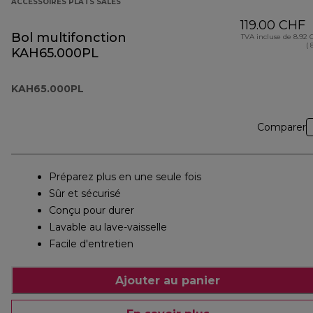
ACCESSOIRES PLATS SALÉS
119.00 CHF
Bol multifonction
TVA incluse de 8.92
( 
KAH65.000PL
KAH65.000PL
Comparer
Préparez plus en une seule fois
Sûr et sécurisé
Conçu pour durer
Lavable au lave-vaisselle
Facile d'entretien
Ajouter au panier