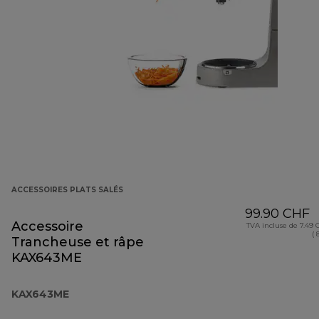
ACCESSOIRES PLATS SALÉS
99.90 CHF
Accessoire
TVA incluse de 7.49
( 
Trancheuse et râpe
KAX643ME
KAX643ME