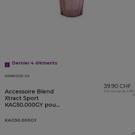
Dernier 4
éléments
KENWOOD GO
39.90 CHF
Accessoire Blend
TVA incluse de 2.99
( 
Xtract Sport
KAG50.000GY pour
la collection
Kenwood Go
KAG50.000GY