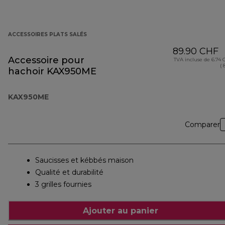
ACCESSOIRES PLATS SALÉS
89.90 CHF
Accessoire pour
TVA incluse de 6.74
( 
hachoir KAX950ME
KAX950ME
Comparer
Saucisses et kébbés maison
Qualité et durabilité
3 grilles fournies
Ajouter au panier