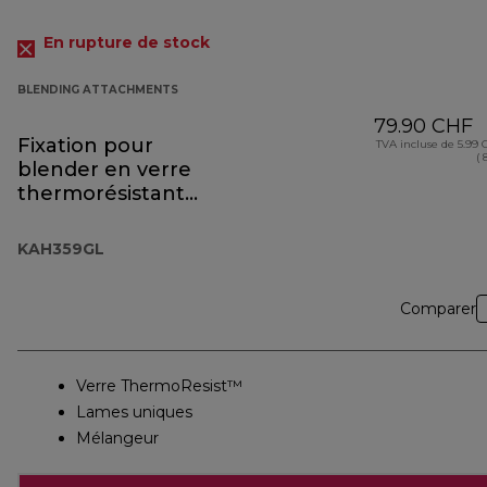
En rupture de stock
BLENDING ATTACHMENTS
79.90 CHF
Fixation pour
TVA incluse de 5.99
( 
blender en verre
thermorésistant
KAH359GL
KAH359GL
Comparer
Verre ThermoResist™
Lames uniques
Mélangeur