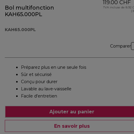
119.00 CHF
Bol multifonction
TVA incluse de 8.92
( 
KAH65.000PL
KAH65.000PL
Comparer
Préparez plus en une seule fois
Sûr et sécurisé
Conçu pour durer
Lavable au lave-vaisselle
Facile d'entretien
Ajouter au panier
En savoir plus