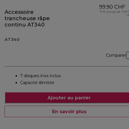
99.90 CHF
Accessoire
TVA incluse de 7.49
( 
trancheuse râpe
continu AT340
AT340
Comparer
7 disques inox inclus
Capacité illimitée
Ajouter au panier
En savoir plus