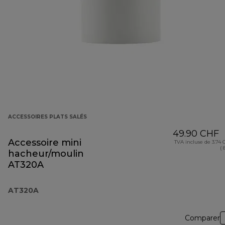
ACCESSOIRES PLATS SALÉS
49.90 CHF
Accessoire mini
TVA incluse de 3.74
( 
hacheur/moulin
AT320A
AT320A
Comparer