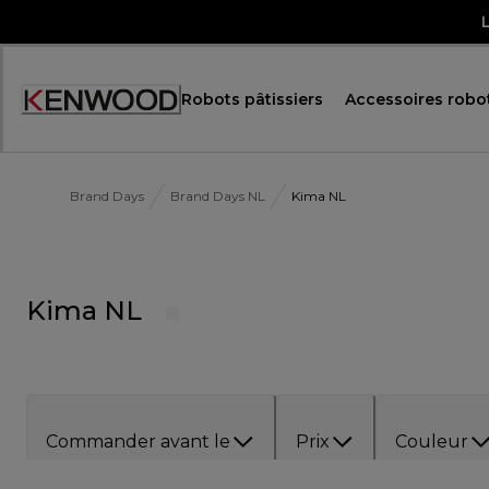
Skip
to
Content
Robots pâtissiers
Accessoires robot
Accessibility
Statement
Brand Days
Brand Days NL
Kima NL
Kima NL
Commander avant le
Prix
Couleur