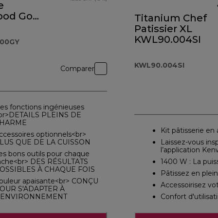
e
ood Go
Titanium Chef
 Blue
Patissier XL
.000GY
KWL90.004SI
000GY
KWL90.004SI
Comparer
es fonctions ingénieuses
br>DETAILS PLEINS DE
HARME
Kit pâtisserie en
ccessoires optionnels<br>
LUS QUE DE LA CUISSON
Laissez-vous insp
l’application Ke
es bons outils pour chaque
âche<br> DES RÉSULTATS
1400 W : La puis
OSSIBLES À CHAQUE FOIS
Pâtissez en plein
ouleur apaisante<br> CONÇU
Accessoirisez vo
OUR S'ADAPTER À
'ENVIRONNEMENT
Confort d'utilis