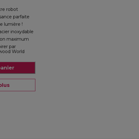
tre robot
sance parfaite
e lumière !
 acier inoxydable
ation maximum
irer par
nwood World
panier
plus