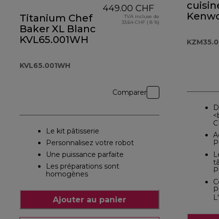
cuisin
449.00 CHF
Kenw
Titanium Chef
TVA incluse de
33.64 CHF ( 8 %)
Storm
Baker XL Blanc
KZM35
KVL65.001WH
KZM35.
KVL65.001WH
Comparer
D
<
C
Le kit pâtisserie
A
Personnalisez votre robot
P
Une puissance parfaite
L
t
Les préparations sont
P
homogènes
C
P
L
Ajouter au panier