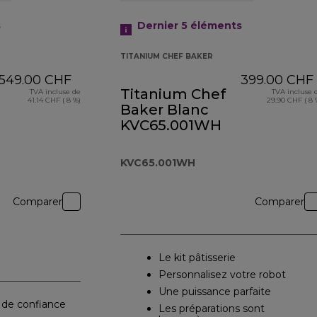
s
Dernier 5
éléments
TITANIUM CHEF BAKER
549.00 CHF
399.00 CHF
Titanium Chef
TVA incluse de
TVA incluse 
41.14 CHF ( 8 %)
29.90 CHF ( 8 
Baker Blanc
KVC65.001WH
KVC65.001WH
Comparer
Comparer
Le kit pâtisserie
Personnalisez votre robot
Une puissance parfaite
 de confiance
Les préparations sont