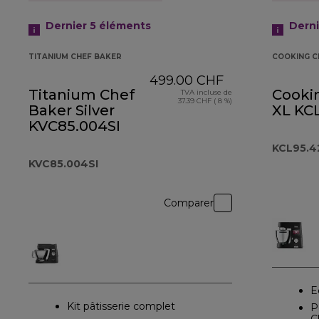
Dernier 5
éléments
Derni
TITANIUM CHEF BAKER
COOKING C
499.00 CHF
Titanium Chef
Cooki
TVA incluse de
37.39 CHF ( 8 %)
Baker Silver
XL KC
KVC85.004SI
KCL95.4
KVC85.004SI
Comparer
E
Kit pâtisserie complet
P