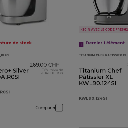
-20 % AVEC LE CODE FRESH
pture de stock
Dernier 1
élément
_PLUS
TITANIUM CHEF PATISSIER XL
269.00 CHF
ro+ Silver
Titanium Chef
TVA incluse de
20.16 CHF ( 8 %)
A.R0SI
Pâtissier XL
KWL90.124SI
R0SI
KWL90.124SI
Comparer