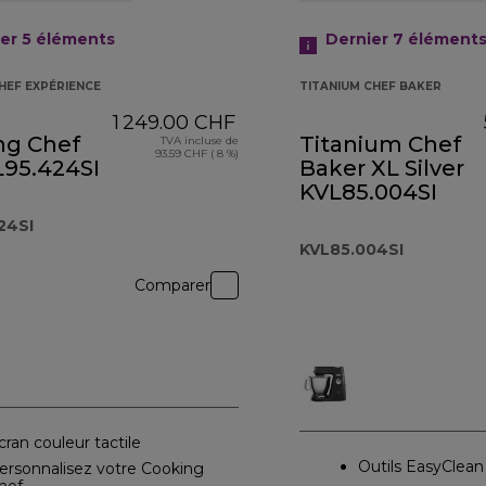
er 5
éléments
Dernier 7
élément
HEF EXPÉRIENCE
TITANIUM CHEF BAKER
1 249.00 CHF
ng Chef
Titanium Chef
TVA incluse de
93.59 CHF ( 8 %)
L95.424SI
Baker XL Silver
KVL85.004SI
24SI
KVL85.004SI
Comparer
cran couleur tactile
Outils EasyClean
ersonnalisez votre Cooking