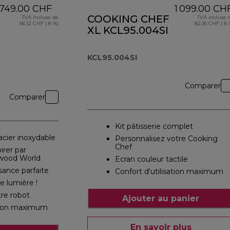
749.00 CHF
1 099.00 CH
COOKING CHEF
TVA incluse de
TVA incluse 
56.12 CHF ( 8 %)
82.35 CHF ( 8 
XL KCL95.004SI
KCL95.004SI
Comparer
Comparer
Kit pâtisserie complet
 acier inoxydable
Personnalisez votre Cooking
Chef
irer par
nwood World
Ecran couleur tactile
sance parfaite
Confort d'utilisation maximum
e lumière !
tre robot
Ajouter au panier
ation maximum
En savoir plus