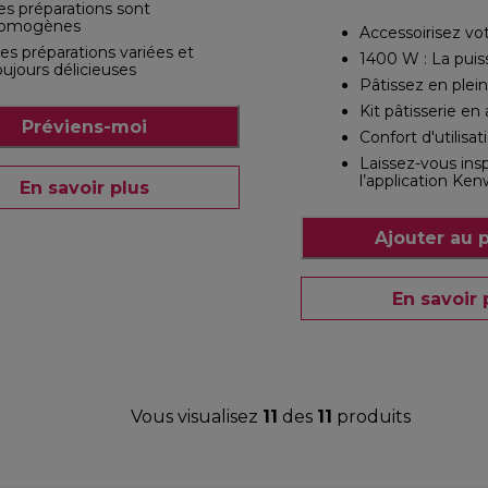
es préparations sont
omogènes
Accessoirisez vo
es préparations variées et
1400 W : La puis
oujours délicieuses
Pâtissez en plein
Kit pâtisserie en
Préviens-moi
Confort d'utilis
Laissez-vous insp
l’application Ke
En savoir plus
Ajouter au 
En savoir 
Vous visualisez
11
des
11
produits