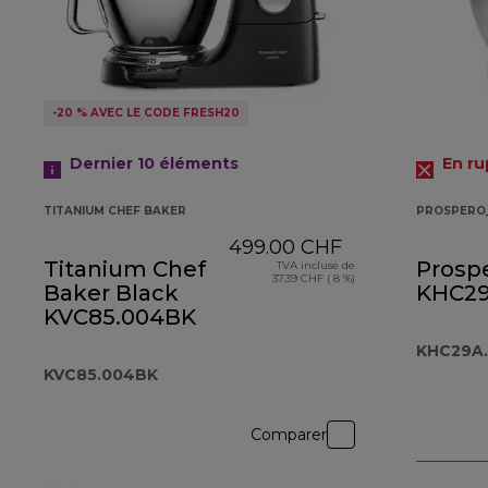
-20 % AVEC LE CODE FRESH20
Dernier 10
éléments
En ru
TITANIUM CHEF BAKER
PROSPERO
499.00 CHF
Titanium Chef
Prospe
TVA incluse de
37.39 CHF ( 8 %)
Baker Black
KHC29
KVC85.004BK
KHC29A.
KVC85.004BK
Comparer