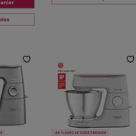
panier
plus
20
-20 % AVEC LE CODE FRESH20