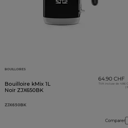
BOUILLOIRES
64.90 CHF
Bouilloire kMix 1L
TVA incluse de 4.86
( 
Noir ZJX650BK
ZJX650BK
Comparer