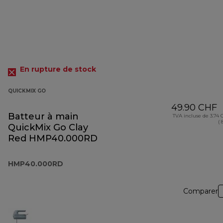
En rupture de stock
QUICKMIX GO
49.90 CHF
Batteur à main
TVA incluse de 3.74
( 
QuickMix Go Clay
Red HMP40.000RD
HMP40.000RD
Comparer