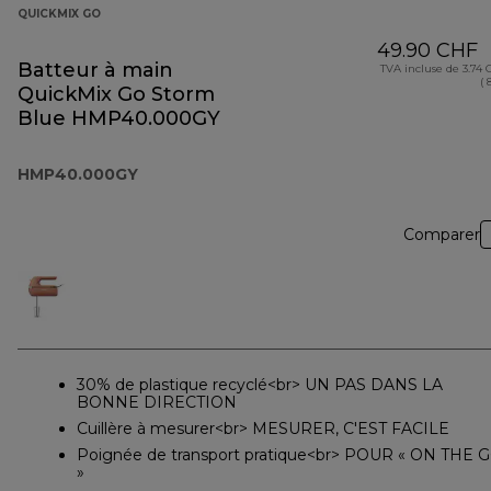
QUICKMIX GO
49.90 CHF
Batteur à main
TVA incluse de 3.74
( 
QuickMix Go Storm
Blue HMP40.000GY
HMP40.000GY
Comparer
30% de plastique recyclé<br> UN PAS DANS LA
BONNE DIRECTION
Cuillère à mesurer<br> MESURER, C'EST FACILE
Poignée de transport pratique<br> POUR « ON THE 
»