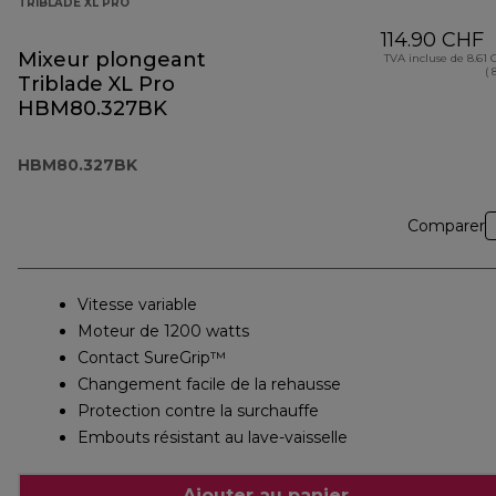
TRIBLADE XL PRO
114.90 CHF
Mixeur plongeant
TVA incluse de 8.61
( 
Triblade XL Pro
HBM80.327BK
HBM80.327BK
Comparer
Vitesse variable
Moteur de 1200 watts
Contact SureGrip™
Changement facile de la rehausse
Protection contre la surchauffe
Embouts résistant au lave-vaisselle
Ajouter au panier