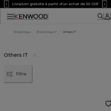
Skip
Livraison gratuite à partir d'un achat de 50 CHF
to
Content
Accessibility
Statement
Brand Days
Brand Days IT
Others IT
Others IT
Filtre