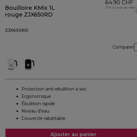
64.90 CHF
Bouilloire KMix 1L
TVA incluse de 4.86
( 
rouge ZJX650RD
ZJX650RD
Comparer
Protection anti-ebullition a sec
Ergonomique
Ébullition rapide
Niveau d’eau
Couvercle rabattable
Ajouter au panier