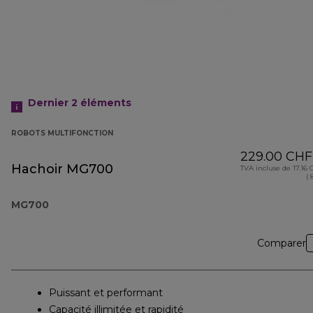
Dernier 2
éléments
ROBOTS MULTIFONCTION
229.00 CHF
Hachoir MG700
TVA incluse de 17.16
( 
MG700
Comparer
Puissant et performant
Capacité illimitée et rapidité