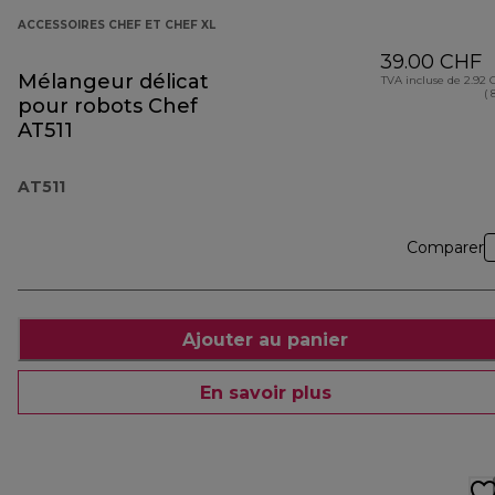
ACCESSOIRES CHEF ET CHEF XL
39.00 CHF
Mélangeur délicat
TVA incluse de 2.92
( 
pour robots Chef
AT511
AT511
Comparer
Ajouter au panier
En savoir plus