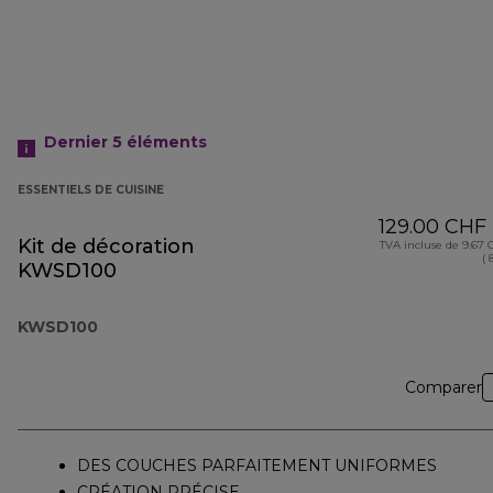
Dernier 5
éléments
ESSENTIELS DE CUISINE
129.00 CHF
Kit de décoration
TVA incluse de 9.67
( 
KWSD100
KWSD100
Comparer
DES COUCHES PARFAITEMENT UNIFORMES
CRÉATION PRÉCISE