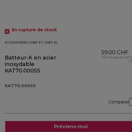
En rupture de stock
ACCESSOIRES CHEF ET CHEF XL
59.00 CHF
Batteur-K en acier
TVA incluse de 4.42
( 
inoxydable
KAT70.000SS
KAT70.000SS
Comparer
Préviens-moi