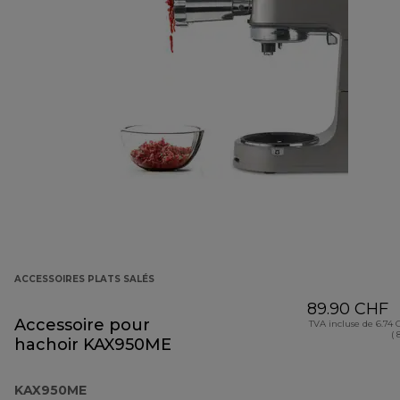
ACCESSOIRES PLATS SALÉS
89.90 CHF
Accessoire pour
TVA incluse de 6.74
( 
hachoir KAX950ME
KAX950ME