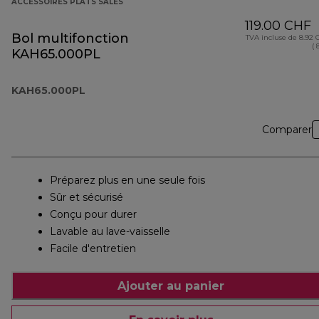
ACCESSOIRES PLATS SALÉS
119.00 CHF
Bol multifonction
TVA incluse de 8.92
( 
KAH65.000PL
KAH65.000PL
Comparer
Préparez plus en une seule fois
Sûr et sécurisé
Conçu pour durer
Lavable au lave-vaisselle
Facile d'entretien
Ajouter au panier