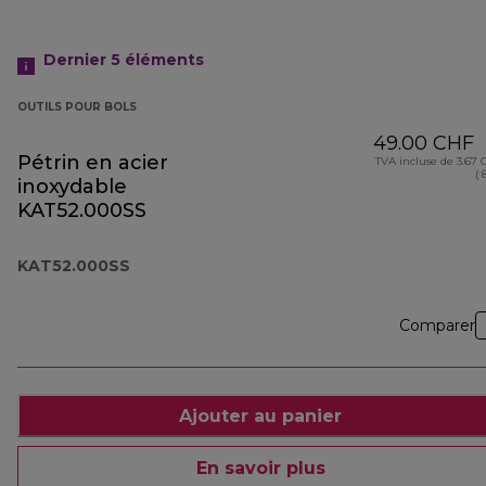
Dernier 5
éléments
OUTILS POUR BOLS
49.00 CHF
Pétrin en acier
TVA incluse de 3.67
( 
inoxydable
KAT52.000SS
KAT52.000SS
Comparer
Ajouter au panier
En savoir plus