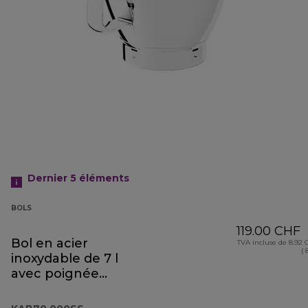
Dernier 5
éléments
BOLS
119.00 CHF
Bol en acier
TVA incluse de 8.92
( 
inoxydable de 7 l
avec poignée
KAB70.000SS