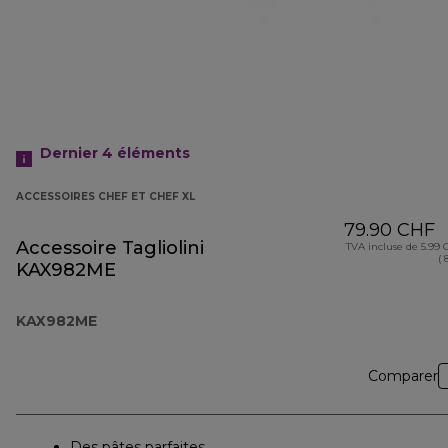
Dernier 4
éléments
ACCESSOIRES CHEF ET CHEF XL
79.90 CHF
Accessoire Tagliolini
TVA incluse de 5.99
( 
KAX982ME
KAX982ME
Comparer
Des pâtes parfaites