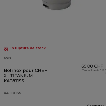
En rupture de stock
BOLS
69.00 CHF
Bol inox pour CHEF
TVA incluse de 5.17
( 
XL TITANIUM
KAT811SS
KAT811SS