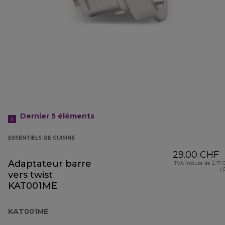
Dernier 5
éléments
ESSENTIELS DE CUISINE
29.00 CHF
Adaptateur barre
TVA incluse de 2.17
( 
vers twist
KAT001ME
KAT001ME