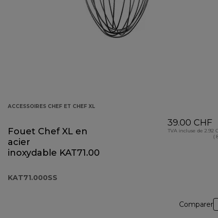
ACCESSOIRES CHEF ET CHEF XL
39.00 CHF
Fouet Chef XL en
TVA incluse de 2.92
( 
acier
inoxydable KAT71.000SS
KAT71.000SS
Comparer