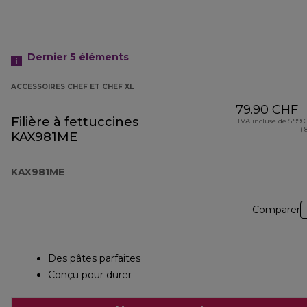
Dernier 5
éléments
ACCESSOIRES CHEF ET CHEF XL
79.90 CHF
Filière à fettuccines
TVA incluse de 5.99
( 
KAX981ME
KAX981ME
Comparer
Des pâtes parfaites
Conçu pour durer