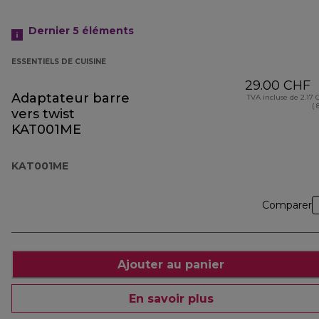
Dernier 5
éléments
ESSENTIELS DE CUISINE
29.00 CHF
Adaptateur barre
TVA incluse de 2.17
( 
vers twist
KAT001ME
KAT001ME
Comparer
Ajouter au panier
En savoir plus