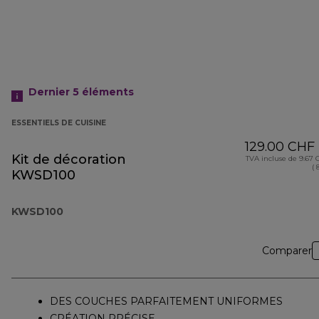
Dernier 5
éléments
ESSENTIELS DE CUISINE
129.00 CHF
Kit de décoration
TVA incluse de 9.67
( 
KWSD100
KWSD100
Comparer
DES COUCHES PARFAITEMENT UNIFORMES
CRÉATION PRÉCISE