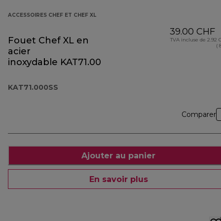
ACCESSOIRES CHEF ET CHEF XL
39.00 CHF
Fouet Chef XL en
TVA incluse de 2.92
( 
acier
inoxydable KAT71.000SS
KAT71.000SS
Comparer
Ajouter au panier
En savoir plus