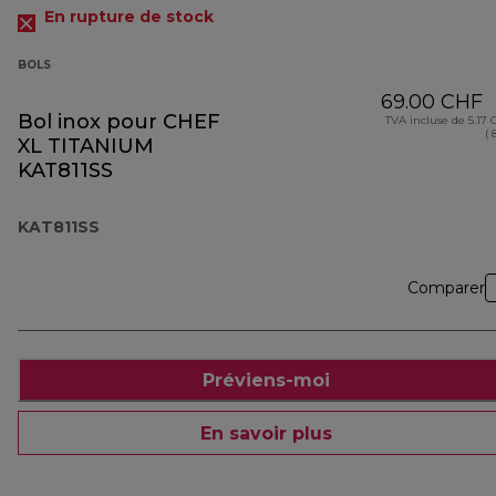
En rupture de stock
BOLS
69.00 CHF
Bol inox pour CHEF
TVA incluse de 5.17
( 
XL TITANIUM
KAT811SS
KAT811SS
Comparer
Préviens-moi
En savoir plus