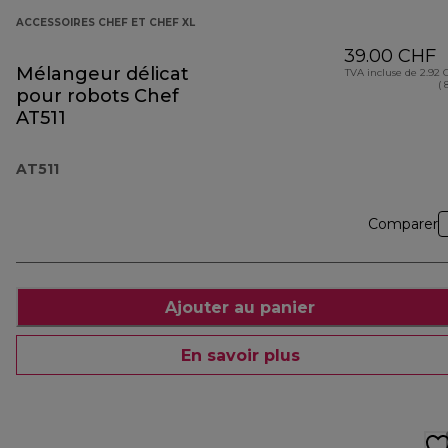
ACCESSOIRES CHEF ET CHEF XL
39.00 CHF
Mélangeur délicat
TVA incluse de 2.92
( 
pour robots Chef
AT511
AT511
Comparer
Ajouter au panier
En savoir plus