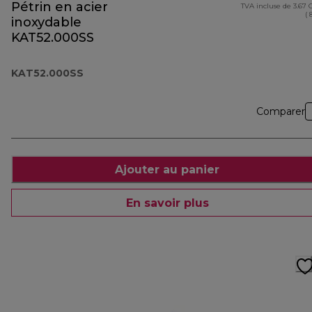
Pétrin en acier
TVA incluse de 3.67
( 
inoxydable
KAT52.000SS
KAT52.000SS
Comparer
Ajouter au panier
En savoir plus