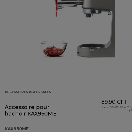
ACCESSOIRES PLATS SALÉS
89.90 CHF
Accessoire pour
TVA incluse de 6.74
( 
hachoir KAX950ME
KAX950ME