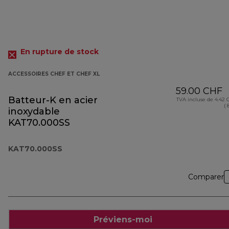
En rupture de stock
ACCESSOIRES CHEF ET CHEF XL
59.00 CHF
Batteur-K en acier
TVA incluse de 4.42
( 
inoxydable
KAT70.000SS
KAT70.000SS
Comparer
Préviens-moi