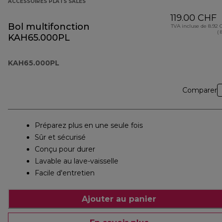
ACCESSOIRES PLATS SALÉS
119.00 CHF
Bol multifonction
TVA incluse de 8.92
( 
KAH65.000PL
KAH65.000PL
Comparer
Préparez plus en une seule fois
Sûr et sécurisé
Conçu pour durer
Lavable au lave-vaisselle
Facile d'entretien
Ajouter au panier