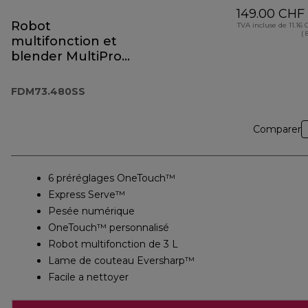
149.00 CHF
Robot
TVA incluse de 11.16
( 
multifonction et
blender MultiPro
OneTouch
FDM73.480SS
FDM73.480SS
Comparer
6 préréglages OneTouch™
Express Serve™
Pesée numérique
OneTouch™ personnalisé
Robot multifonction de 3 L
Lame de couteau Eversharp™
Facile a nettoyer