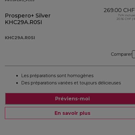
PROSPERO_PLUS
269.00 CHF
Prospero+ Silver
TVA inclus
20.16 CHF ( 
KHC29A.R0SI
KHC29A.R0SI
Comparer
Les préparations sont homogènes
Des préparations variées et toujours délicieuses
Préviens-moi
En savoir plus