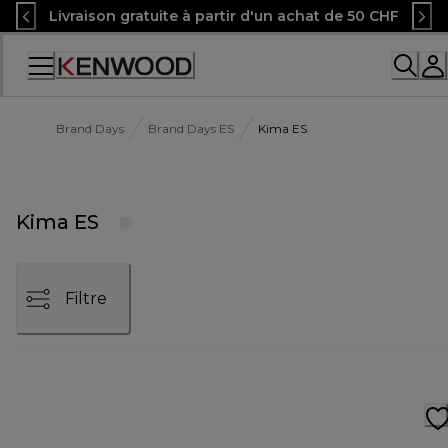
Skip
Livraison gratuite à partir d'un achat de 50 CHF
to
Content
Accessibility
Statement
Brand Days
Brand Days ES
Kima ES
Kima ES
Filtre