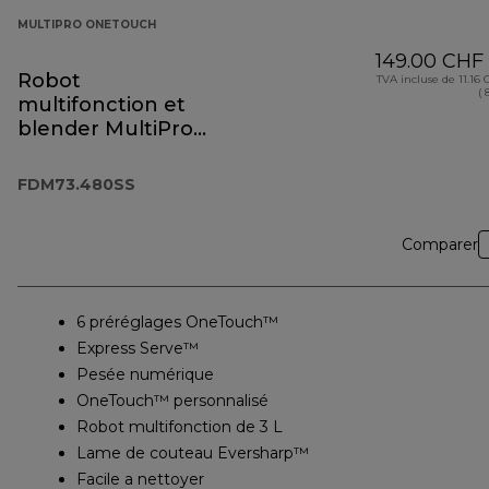
MULTIPRO ONETOUCH
149.00 CHF
Robot
TVA incluse de 11.16
( 
multifonction et
blender MultiPro
OneTouch
FDM73.480SS
FDM73.480SS
Comparer
6 préréglages OneTouch™
Express Serve™
Pesée numérique
OneTouch™ personnalisé
Robot multifonction de 3 L
Lame de couteau Eversharp™
Facile a nettoyer