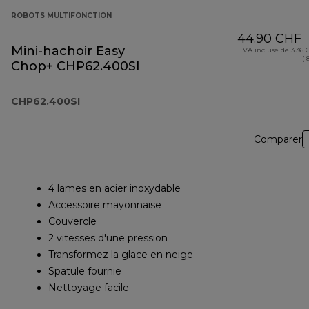
ROBOTS MULTIFONCTION
44.90 CHF
Mini-hachoir Easy
TVA incluse de 3.36
( 
Chop+ CHP62.400SI
CHP62.400SI
Comparer
4 lames en acier inoxydable
Accessoire mayonnaise
Couvercle
2 vitesses d'une pression
Transformez la glace en neige
Spatule fournie
Nettoyage facile