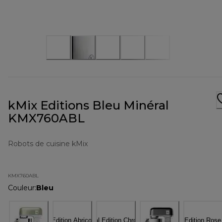
kMix Editions Bleu Minéral
KMX760ABL
Robots de cuisine kMix
KMX760ABL
Couleur
:
Bleu