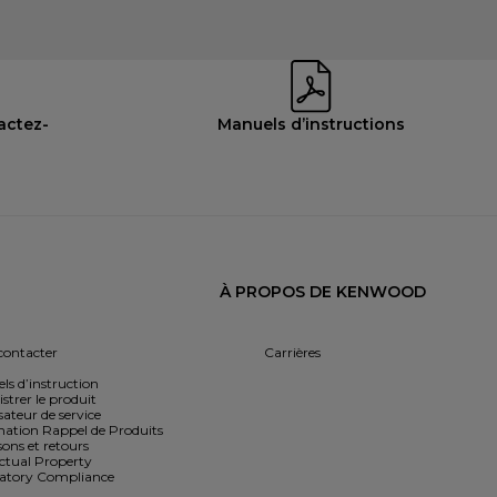
actez-
Manuels d’instructions
À PROPOS DE KENWOOD
contacter
Carrières
ls d’instruction
strer le produit
sateur de service
mation Rappel de Produits
sons et retours
ectual Property
atory Compliance