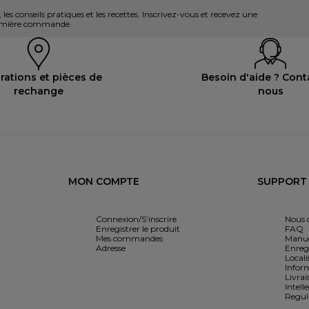
es conseils pratiques et les recettes. Inscrivez-vous et recevez une
première commande.
rations et pièces de
Besoin d'aide ? Cont
rechange
nous
MON COMPTE
SUPPORT
Connexion/S’inscrire
Nous 
Enregistrer le produit
FAQ
Mes commandes
Manue
Adresse
Enregi
Locali
Infor
Livrai
Intell
Regul