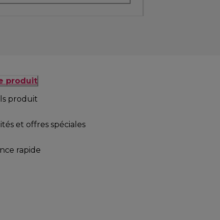
e produit
ls produit
tés et offres spéciales
ance rapide