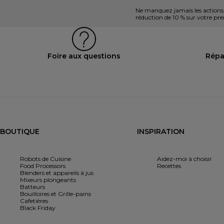
Ne manquez jamais les actions, l
réduction de 10 % sur votre 
Foire aux questions
Répa
BOUTIQUE
INSPIRATION
Robots de Cuisine
Aidez-moi à choisir
Food Processors
Recettes
Blenders et appareils à jus
Mixeurs plongeants
Batteurs
Bouilloires et Grille-pains
Cafetières
Black Friday