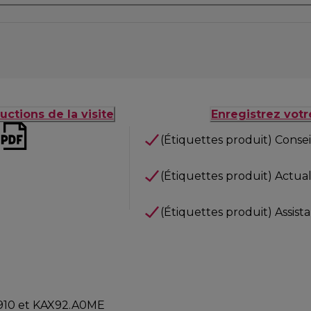
uctions de la visite
Enregistrez votr
(Étiquettes produit) Consei
(Étiquettes produit) Actuali
(Étiquettes produit) Assist
AX910 et KAX92.A0ME