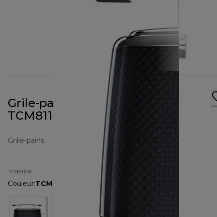
Grile-pain Mesmerine Noir
TCM811BK
Grille-pains
TCM811BK
Couleur
:
TCM811BK