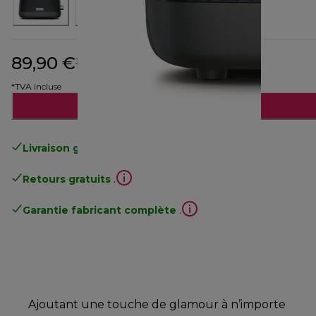
89,90 €
prix original 129,90 €
129,90 €
(-31 %)
*TVA incluse
Ajouter au panier
Livraison gratuite
standard à partir de 49€
Retours gratuits
.
Garantie fabricant complète
.
Ajoutant une touche de glamour à n’importe