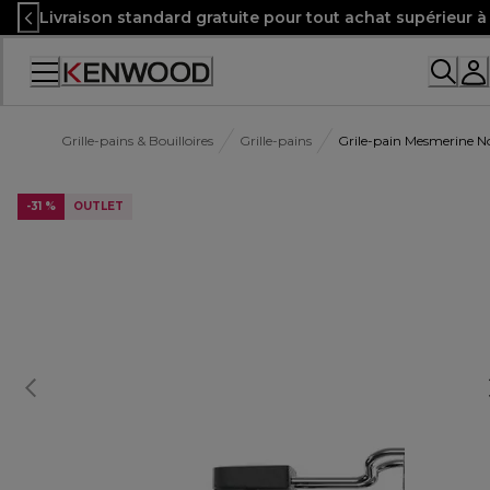
Skip
Livraison standard gratuite pour tout achat supérieur 
to
Content
Accessibility
Statement
Grille-pains & Bouilloires
Grille-pains
Grile-pain Mesmerine N
-31 %
OUTLET