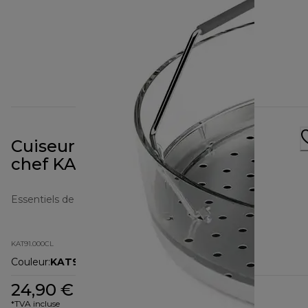
Cuiseur vapeur Cooking
chef KAT91.000CL
Essentiels de cuisine
KAT91.000CL
Couleur
:
KAT91.000CL
24,90 €
*TVA incluse