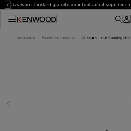
Skip
Livraison standard gratuite pour tout achat supérieur 
to
Content
Accessibility
Statement
Accessoires
Essentiels de cuisine
Cuiseur vapeur Cooking che