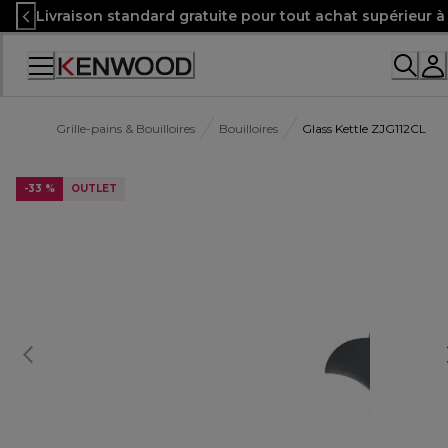
Skip
Livraison standard gratuite pour tout achat supérieur 
to
Content
Accessibility
Statement
Grille-pains & Bouilloires
Bouilloires
Glass Kettle ZJG112CL
-33 %
OUTLET