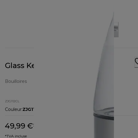
Glass Kettle ZJG112CL
Bouilloires
ZJG112CL
Couleur
:
ZJG112CL
49,99 €
prix original 74,90 €
74,90 €
(-33 %)
*TVA incluse