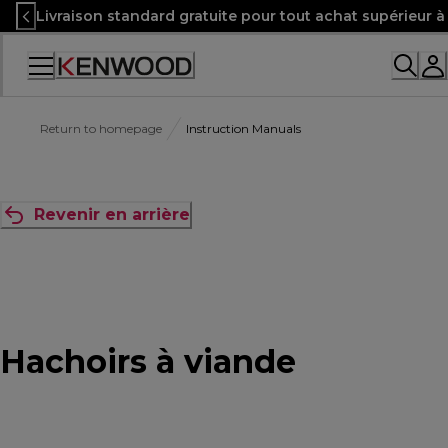
Skip
Livraison standard gratuite pour tout achat supérieur 
to
Content
Accessibility
Statement
Return to homepage
Instruction Manuals
Revenir en arrière
Hachoirs à viande