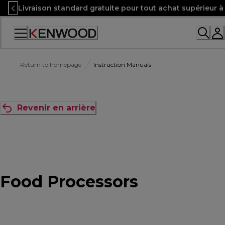
Skip
Livraison standard gratuite pour tout achat supérieur 
to
Content
Accessibility
Statement
Return to homepage
Instruction Manuals
Revenir en arrière
Food Processors