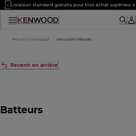
Skip
Livraison standard gratuite pour tout achat supérieur 
to
Content
Accessibility
Statement
Return to homepage
Instruction Manuals
Revenir en arrière
Batteurs