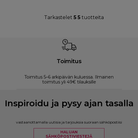
Tarkastelet
5
5
tuotteita
Toimitus
Toimitus 5–6 arkipäivän kuluessa. Ilmainen
M
toimitus yli 49€ tilauksille
Inspiroidu ja pysy ajan tasalla
vastaanottamalla uutisia ja tarjouksia suoraan sähköpostiisi
HALUAN
SÄHKÖPOSTIVIESTEJÄ