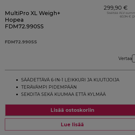
299,90 €
MultiPro XL Weigh+
Sisältää ALV-sum
60,94 € (
Hopea
FDM72.990SS
FDM72.990SS
Vertaa
SÄÄDETTÄVÄ 6-IN-1 LEIKKURI JA KUUTIJOIJA
TERÄVÄMPI PIDEMPÄÄN
SEKOITA SEKÄ KUUMAA ETTÄ KYLMÄÄ
Lisää ostoskoriin
Lue lisää