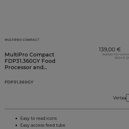
MULTIPRO COMPACT
139,00 €
MultiPro Compact
Sisältää ALV-sum
28,24 € (
FDP31.360GY Food
Processor and
Blender
FDP31.360GY
Vertaa
Easy to read icons
Easy access feed tube