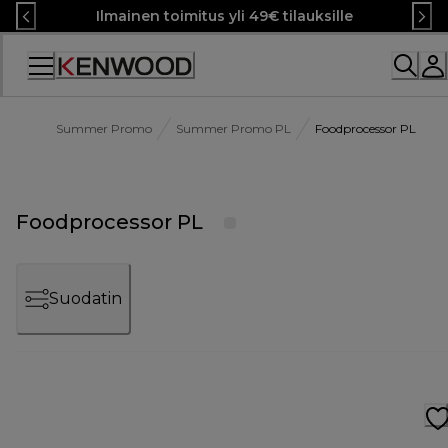
Skip
Ilmainen toimitus yli 49€ tilauksille
to
Content
Summer Promo
Summer Promo PL
Foodprocessor PL
Foodprocessor PL
Suodatin