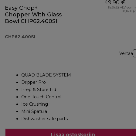
49,90 €
Easy Chop+
Sisältää ALV-sum
10,14 € (
Chopper With Glass
Bowl CHP62.400SI
CHP62.400SI
Vertaa
QUAD BLADE SYSTEM
Dripper Pro
Prep & Store Lid
One-Touch Control
Ice Crushing
Mini Spatula
Dishwasher safe parts
Lisää ostoskoriin