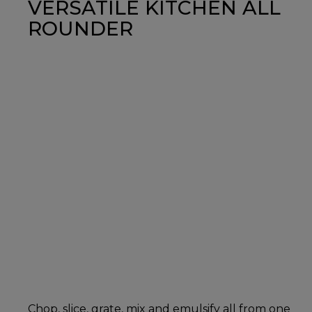
VERSATILE KITCHEN ALL
ROUNDER
Chop, slice, grate, mix and emulsify all from one