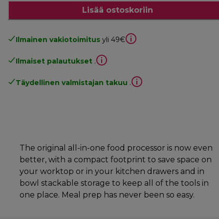
Lisää ostoskoriin
Ilmainen vakiotoimitus
yli 49€
Ilmaiset palautukset
.
Täydellinen valmistajan takuu
.
The original all-in-one food processor is now even
better, with a compact footprint to save space on
your worktop or in your kitchen drawers and in
bowl stackable storage to keep all of the tools in
one place. Meal prep has never been so easy.