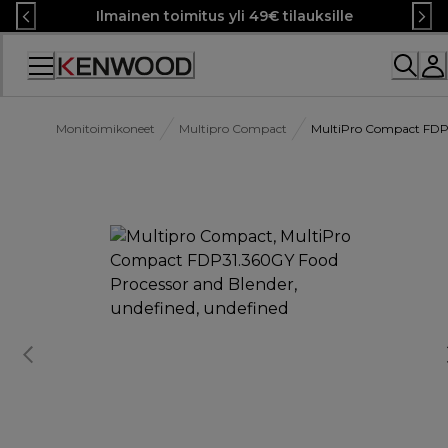
Skip
Ilmainen toimitus yli 49€ tilauksille
to
Content
Monitoimikoneet
Multipro Compact
MultiPro Compact FDP3