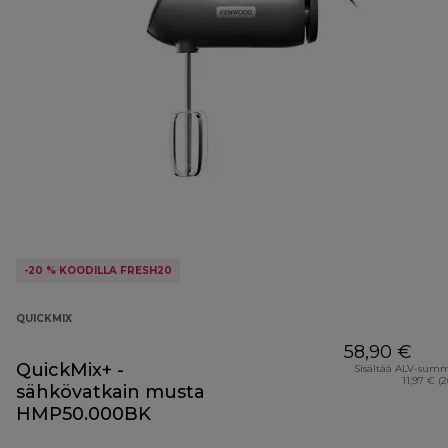
-20 % KOODILLA FRESH20
QUICKMIX
58,90 €
QuickMix+ -
Sisältää ALV-sum
11,97 € (
sähkövatkain musta
HMP50.000BK