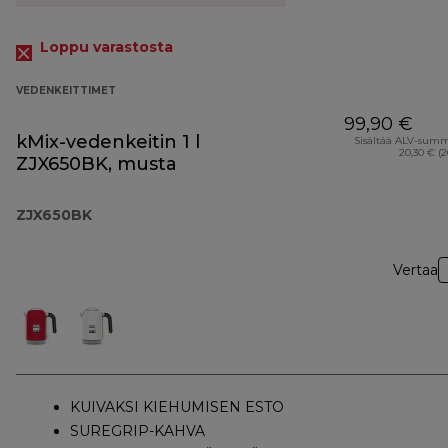
Loppu varastosta
VEDENKEITTIMET
99,90 €
kMix-vedenkeitin 1 l
Sisältää ALV-sum
20,30 € (
ZJX650BK, musta
ZJX650BK
Vertaa
KUIVAKSI KIEHUMISEN ESTO
SUREGRIP-KAHVA