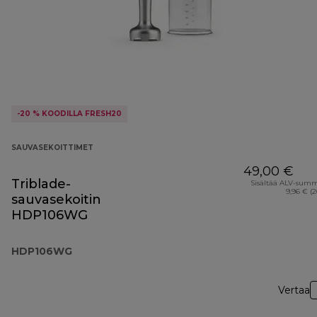
-20 % KOODILLA FRESH20
SAUVASEKOITTIMET
49,00 €
Triblade-
Sisältää ALV-sum
9,96 € (
sauvasekoitin
HDP106WG
HDP106WG
Vertaa