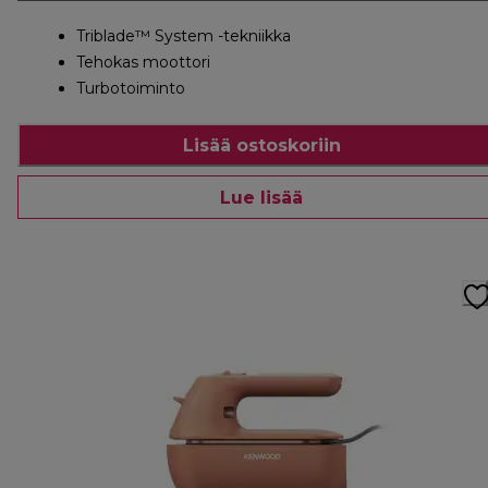
Triblade™ System -tekniikka
Tehokas moottori
Turbotoiminto
Lisää ostoskoriin
Lue lisää