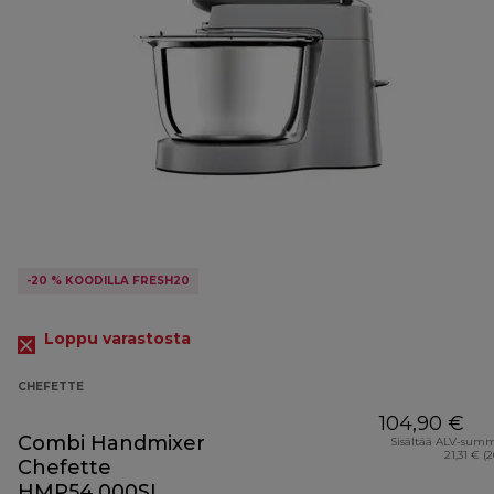
-20 % KOODILLA FRESH20
Loppu varastosta
CHEFETTE
104,90 €
Combi Handmixer
Sisältää ALV-sum
21,31 € (
Chefette
HMP54.000SI