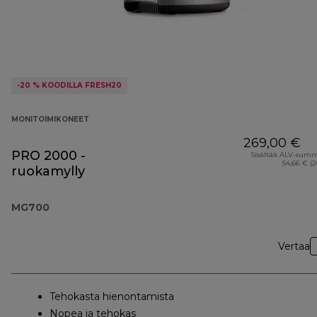
-20 % KOODILLA FRESH20
MONITOIMIKONEET
269,00 €
PRO 2000 -
Sisältää ALV-sum
54,66 € (
ruokamylly
MG700
Vertaa
Tehokasta hienontamista
Nopea ja tehokas