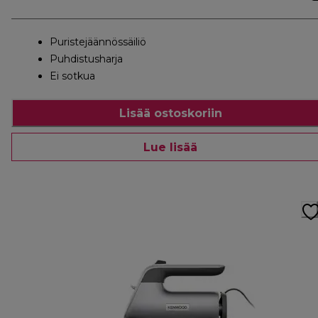
Puristejäännössäiliö
Puhdistusharja
Ei sotkua
Lisää ostoskoriin
Lue lisää