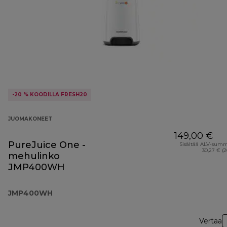
-20 % KOODILLA FRESH20
JUOMAKONEET
149,00 €
PureJuice One -
Sisältää ALV-sum
30,27 € (
mehulinko
JMP400WH
JMP400WH
Vertaa