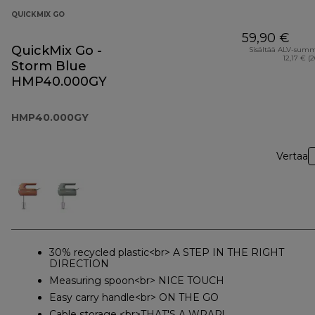
QUICKMIX GO
59,90 €
QuickMix Go -
Sisältää ALV-sum
12,17 € (
Storm Blue
HMP40.000GY
HMP40.000GY
Vertaa
30% recycled plastic<br> A STEP IN THE RIGHT
DIRECTION
Measuring spoon<br> NICE TOUCH
Easy carry handle<br> ON THE GO
Cable storage <br>THAT'S A WRAP!