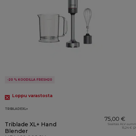
-20 % KOODILLA FRESH20
Loppu varastosta
TRIBLADEXL+
75,00 €
Triblade XL+ Hand
Sisältää ALV-sum
15,24 € (
Blender