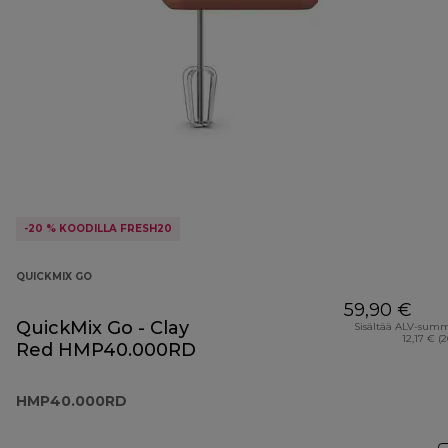
-20 % KOODILLA FRESH20
QUICKMIX GO
59,90 €
QuickMix Go - Clay
Sisältää ALV-sum
12,17 € (
Red HMP40.000RD
HMP40.000RD