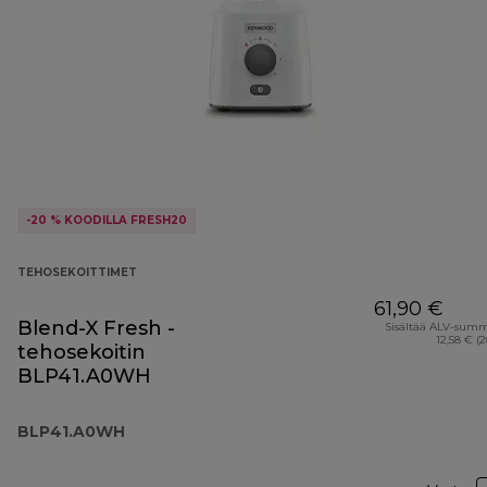
-20 % KOODILLA FRESH20
TEHOSEKOITTIMET
61,90 €
Blend-X Fresh -
Sisältää ALV-sum
12,58 € (
tehosekoitin
BLP41.A0WH
BLP41.A0WH