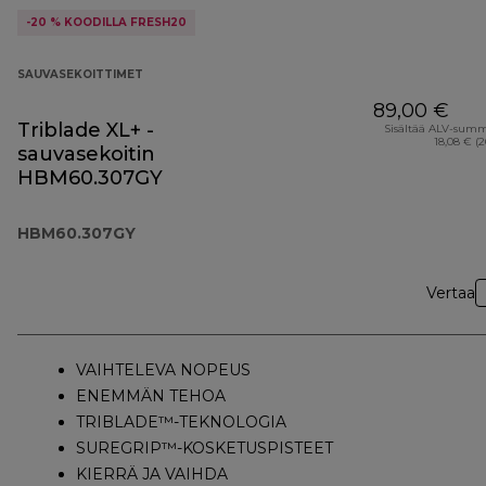
-20 % KOODILLA FRESH20
SAUVASEKOITTIMET
89,00 €
Triblade XL+ -
Sisältää ALV-sum
18,08 € (
sauvasekoitin
HBM60.307GY
HBM60.307GY
Vertaa
VAIHTELEVA NOPEUS
ENEMMÄN TEHOA
TRIBLADE™-TEKNOLOGIA
SUREGRIP™-KOSKETUSPISTEET
KIERRÄ JA VAIHDA