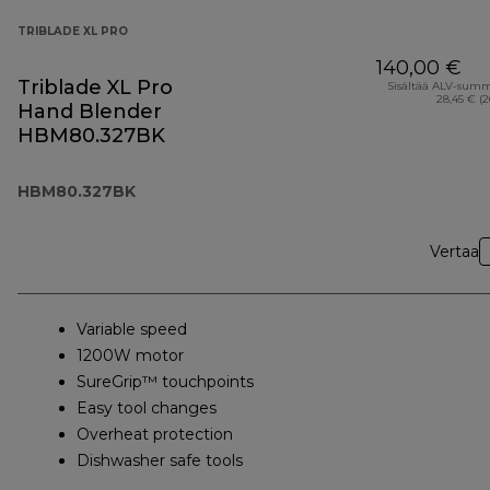
TRIBLADE XL PRO
140,00 €
Triblade XL Pro
Sisältää ALV-sum
28,45 € (
Hand Blender
HBM80.327BK
HBM80.327BK
Vertaa
Variable speed
1200W motor
SureGrip™ touchpoints
Easy tool changes
Overheat protection
Dishwasher safe tools