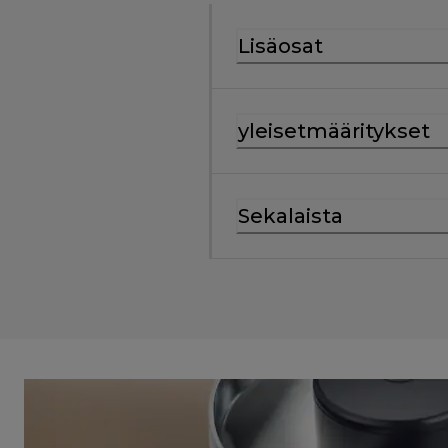
Lisäosat
yleisetmääritykset
Sekalaista