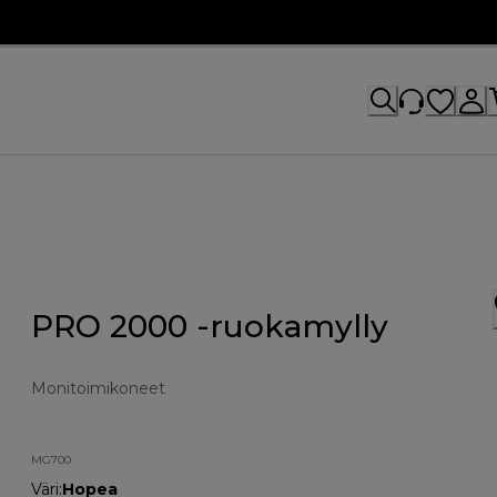
PRO 2000 -ruokamylly
Monitoimikoneet
MG700
Väri
:
Hopea