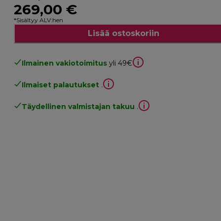
269,00 €
*Sisältyy ALV:hen
Lisää ostoskoriin
Ilmainen vakiotoimitus
yli 49€
Ilmaiset palautukset
.
Täydellinen valmistajan takuu
.