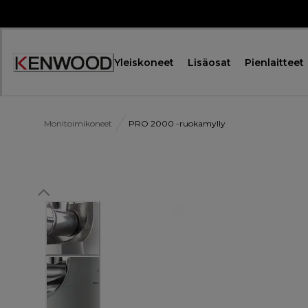
Skip
to
Content
Yleiskoneet
Lisäosat
Pienlaitteet
Monitoimikoneet
PRO 2000 -ruokamylly