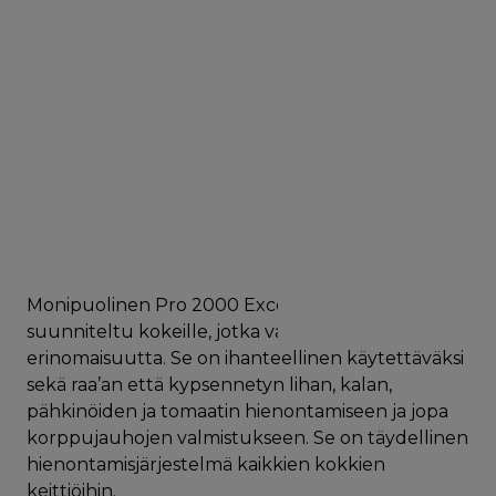
Monipuolinen Pro 2000 Excel -ruokamylly on
suunniteltu kokeille, jotka vaativat laitteiltaan
erinomaisuutta. Se on ihanteellinen käytettäväksi
sekä raa’an että kypsennetyn lihan, kalan,
pähkinöiden ja tomaatin hienontamiseen ja jopa
korppujauhojen valmistukseen. Se on täydellinen
hienontamisjärjestelmä kaikkien kokkien
keittiöihin.