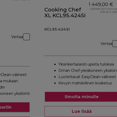
1 449,00 €
Cooking Chef
Sisältää ALV-summ
294,42 € (26
XL KCL95.424SI
KCL95.424SI
Vertaa
Vertaa
Yksinkertaisesti upeita tuloksia
Oman Chef-yleiskoneen yksilöin
Clean-välineet
Luotettavat EasyClean-välineet
sa mukaan
Kevyin mahdollinen kosketus
din
oneen yksilöinti
Ilmoita minulle
koriin
Lue lisää