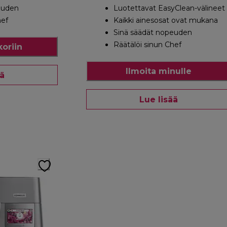
euden
Luotettavat EasyClean-välineet
hef
Kaikki ainesosat ovat mukana
Sinä säädät nopeuden
Räätälöi sinun Chef
koriin
Ilmoita minulle
ää
Lue lisää