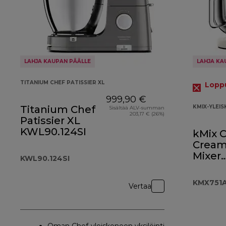
LAHJA KAUPAN PÄÄLLE
LAHJA KA
TITANIUM CHEF PATISSIER XL
Loppu
999,90 €
Titanium Chef
KMIX-YLEI
Sisältää ALV-summan
203,17 € (26%)
Patissier XL
KWL90.124SI
kMix 
Cream
Mixer
KWL90.124SI
KMX7
KMX751
Vertaa