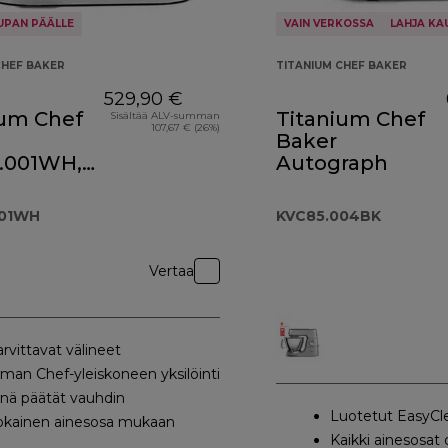
UPAN PÄÄLLE
VAIN VERKOSSA
LAHJA KA
CHEF BAKER
TITANIUM CHEF BAKER
529,90 €
ium Chef
Titanium Chef
Sisältää ALV-summan
107,67 € (26%)
Baker
.001WH,
Autograph
inen
001WH
KVC85.004BK
Vertaa
arvittavat välineet
man Chef-yleiskoneen yksilöinti
inä päätät vauhdin
Luotetut EasyCl
okainen ainesosa mukaan
Kaikki ainesosat