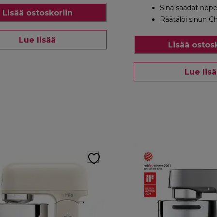
Sinä säädät nop
Lisää ostoskoriin
Räätälöi sinun C
Lue lisää
Lisää ostos
Lue lis