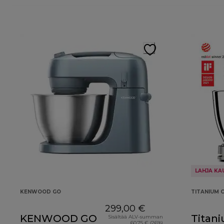
LAHJA KA
KENWOOD GO
TITANIUM C
299,00 €
KENWOOD GO
Titan
Sisältää ALV-summan
60,75 € (26%)