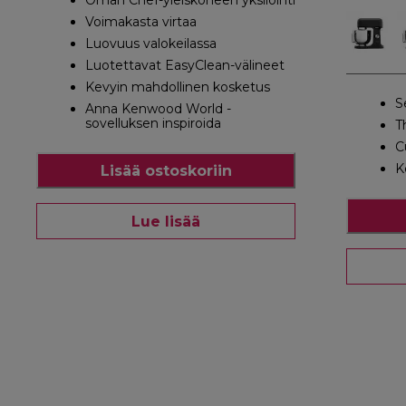
Oman Chef-yleiskoneen yksilöinti
Voimakasta virtaa
Luovuus valokeilassa
Luotettavat EasyClean-välineet
Kevyin mahdollinen kosketus
S
Anna Kenwood World -
sovelluksen inspiroida
T
C
K
Lisää ostoskoriin
Lue lisää