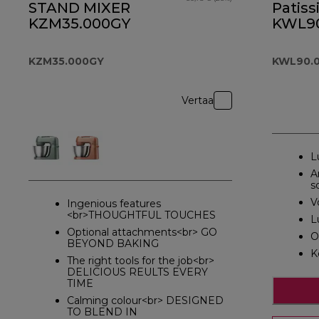
STAND MIXER
Patiss
KZM35.000GY
KWL90
KZM35.000GY
KWL90.0
Vertaa
L
A
s
V
Ingenious features
<br>THOUGHTFUL TOUCHES
L
Optional attachments<br> GO
O
BEYOND BAKING
K
The right tools for the job<br>
DELICIOUS REULTS EVERY
TIME
Calming colour<br> DESIGNED
TO BLEND IN