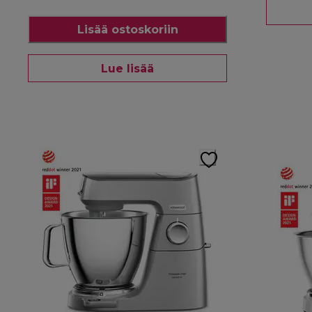
Lisää ostoskoriin
Lue lisää