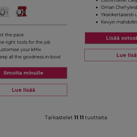
Luotettavat Easy
Oman Chef-yleisk
Yksinkertaisesti 
Kevyin mahdolli
et the pace
Lisää ostos
he right tools for the job
ustomise your kMix
Lue lis
eep all the goodness in-bowl
Ilmoita minulle
Lue lisää
Tarkastelet
11
11
tuotteita