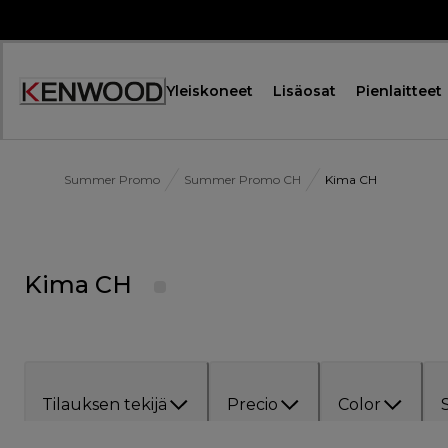
Skip
to
Content
Yleiskoneet
Lisäosat
Pienlaitteet
Summer Promo
Summer Promo CH
Kima CH
Kima CH
Tilauksen tekijä
Precio
Color