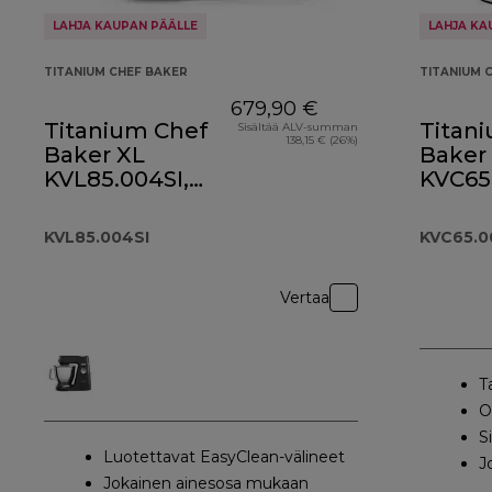
LAHJA KAUPAN PÄÄLLE
LAHJA KA
TITANIUM CHEF BAKER
TITANIUM 
679,90 €
Titanium Chef
Titan
Sisältää ALV-summan
138,15 € (26%)
Baker XL
Baker
KVL85.004SI,
KVC65
hopeinen
valko
KVL85.004SI
KVC65.
Vertaa
T
O
S
Luotettavat EasyClean-välineet
J
Jokainen ainesosa mukaan