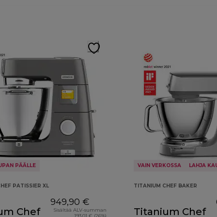
UPAN PÄÄLLE
VAIN VERKOSSA
LAHJA KA
HEF PATISSIER XL
TITANIUM CHEF BAKER
949,90 €
ium Chef
Titanium Chef
Sisältää ALV-summan
193,01 € (26%)