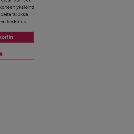
Clean-välineet
oneen yksilöinti
upeita tuloksia
nen kosketus
koriin
ää