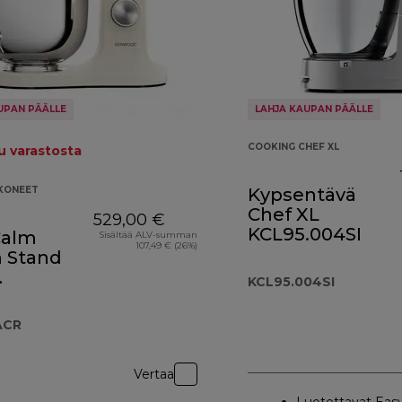
UPAN PÄÄLLE
LAHJA KAUPAN PÄÄLLE
COOKING CHEF XL
 varastosta
SKONEET
Kypsentävä
Chef XL
529,00 €
KCL95.004SI
Calm
Sisältää ALV-summan
107,49 € (26%)
 Stand
KCL95.004SI
51ACR
ACR
Vertaa