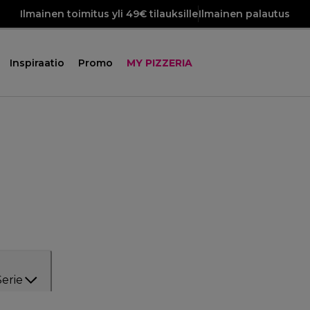
Ilmainen toimitus yli 49€ tilauksille
Ilmainen palautus
Inspiraatio
Promo
MY PIZZERIA
Serie