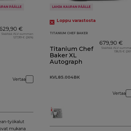
UPAN PÄÄLLE
LAHJA KAUPAN PÄÄLLE
Loppu varastosta
629,90 €
TITANIUM CHEF BAKER
Sisältää ALV-summan
127,99 € (26%)
679,90 €
Titanium Chef
Sisältää ALV-summ
138,15 € (26
Baker XL
Autograph
KVL85.004BK
Vertaa
Vertaa
ean-työkalut
 ovat mukana