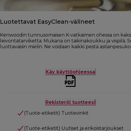
Luotettavat EasyClean-välineet
Kenwoodin tunnusomaisen K-vatkaimen ohessa on kaksi
leivontatarviketta. Mukana on taikinakoukku ja vispilä. S
luottavaisin mielin. Ne voidaan kaikki pestä astianpesu
Käy käyttöohjeessa
Rekisteröi tuotteesi
(Tuote-etiketit) Tuotevinkit
(Tuote-etiketit) Uutiset ja erikoistarjoukset