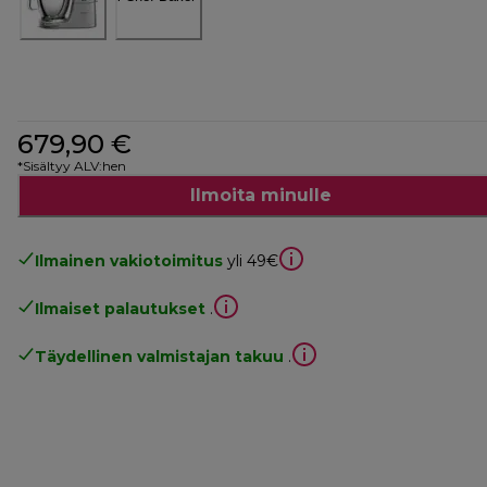
679,90 €
*Sisältyy ALV:hen
Ilmoita minulle
Ilmainen vakiotoimitus
yli 49€
Ilmaiset palautukset
.
Täydellinen valmistajan takuu
.