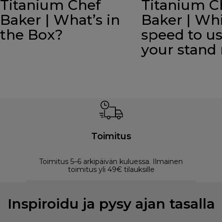
Titanium Chef
Titanium C
Baker | What’s in
Baker | Wh
the Box?
speed to u
your stand
Toimitus
Toimitus 5–6 arkipäivän kuluessa. Ilmainen
M
toimitus yli 49€ tilauksille
Inspiroidu ja pysy ajan tasalla