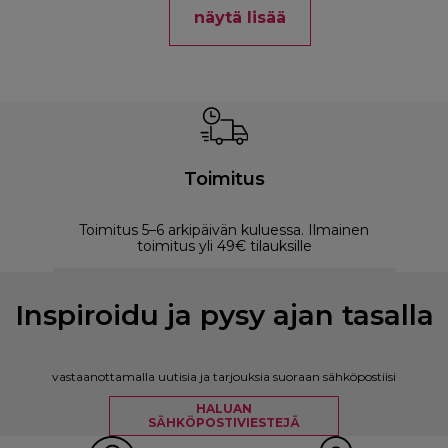
näytä lisää
Toimitus
Toimitus 5–6 arkipäivän kuluessa. Ilmainen
M
toimitus yli 49€ tilauksille
Inspiroidu ja pysy ajan tasalla
vastaanottamalla uutisia ja tarjouksia suoraan sähköpostiisi
HALUAN
SÄHKÖPOSTIVIESTEJÄ