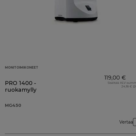
MONITOIMIKONEET
119,00 €
PRO 1400 -
Sisältää ALV-sum
24,18 € (
ruokamylly
MG450
Vertaa