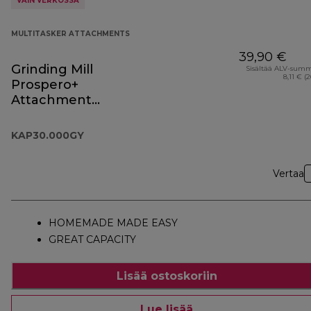
VAIN VERKOSSA
MULTITASKER ATTACHMENTS
39,90 €
Grinding Mill
Sisältää ALV-sum
8,11 € (
Prospero+
Attachment
KAP30.000GY
KAP30.000GY
Vertaa
HOMEMADE MADE EASY
GREAT CAPACITY
Lisää ostoskoriin
Lue lisää