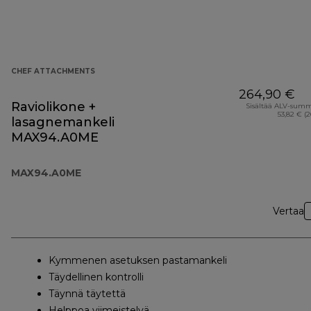
CHEF ATTACHMENTS
264,90 €
Raviolikone +
Sisältää ALV-sum
53,82 € (
lasagnemankeli
MAX94.A0ME
MAX94.A0ME
Vertaa
Kymmenen asetuksen pastamankeli
Täydellinen kontrolli
Täynnä täytettä
Helppoa viimeistelyä