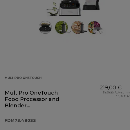
MULTIPRO ONETOUCH
219,00 €
MultiPro OneTouch
Sisältää ALV-sum
44,50 € (
Food Processor and
Blender
FDM73.480SS
FDM73.480SS