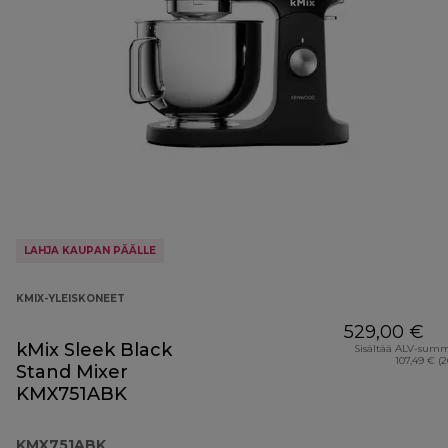
LAHJA KAUPAN PÄÄLLE
KMIX-YLEISKONEET
529,00 €
kMix Sleek Black
Sisältää ALV-sum
107,49 € (
Stand Mixer
KMX751ABK
KMX751ABK