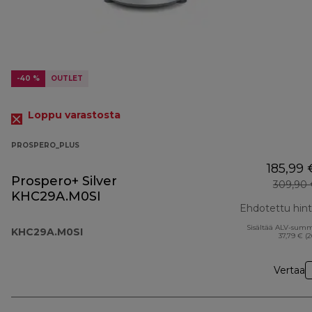
-40 %
OUTLET
Loppu varastosta
PROSPERO_PLUS
185,99 
Prospero+ Silver
309,90 
KHC29A.M0SI
Ehdotettu hin
Sisältää ALV-sum
KHC29A.M0SI
37,79 € (
Vertaa