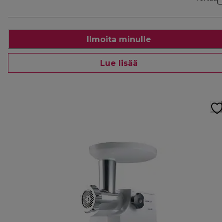
Ilmoita minulle
Lue lisää