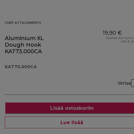
CHEF ATTACHMENTS
19,90 €
Aluminium XL
Sisältää ALV-sum
4,04 € (
Dough Hook
KAT73.000CA
KAT73.000CA
Vertaa
Lisää ostoskoriin
Lue lisää