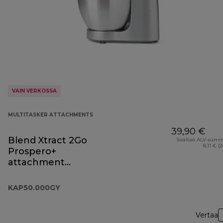
VAIN VERKOSSA
MULTITASKER ATTACHMENTS
39,90 €
Blend Xtract 2Go
Sisältää ALV-sum
8,11 € (
Prospero+
attachment
KAP50.000GY
KAP50.000GY
Vertaa