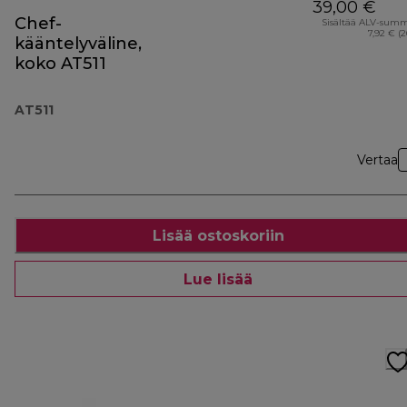
39,00 €
Chef-
Sisältää ALV-sum
7,92 € (
kääntelyväline,
koko AT511
AT511
Vertaa
Lisää ostoskoriin
Lue lisää