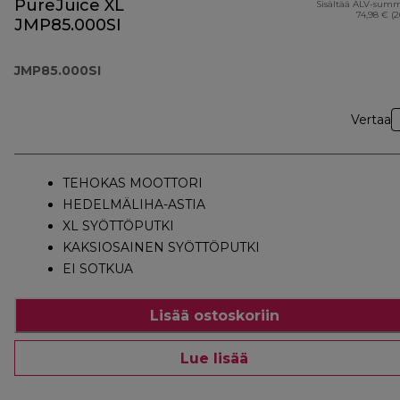
PureJuice XL
Sisältää ALV-sum
74,98 € (
JMP85.000SI
JMP85.000SI
Vertaa
TEHOKAS MOOTTORI
HEDELMÄLIHA-ASTIA
XL SYÖTTÖPUTKI
KAKSIOSAINEN SYÖTTÖPUTKI
EI SOTKUA
Lisää ostoskoriin
Lue lisää