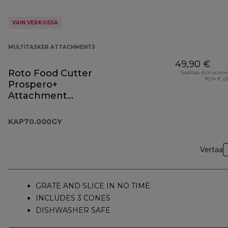
VAIN VERKOSSA
MULTITASKER ATTACHMENTS
49,90 €
Roto Food Cutter
Sisältää ALV-sum
10,14 € (
Prospero+
Attachment
KAP70.000GY
KAP70.000GY
Vertaa
GRATE AND SLICE IN NO TIME
INCLUDES 3 CONES
DISHWASHER SAFE