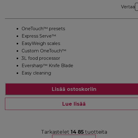
Vertaa
OneTouch™ presets
Express Serve™
EasyWeigh scales
Custom OneTouch™
3L food processor
Eversharp™ Knife Blade
Easy cleaning
Lisää ostoskoriin
Lue lisää
Tarkastelet
14
85
tuotteita