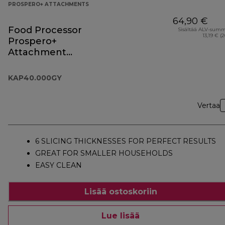
PROSPERO+ ATTACHMENTS
64,90 €
Food Processor
Sisältää ALV-sum
13,19 € (
Prospero+
Attachment
KAP40.000GY
KAP40.000GY
Vertaa
6 SLICING THICKNESSES FOR PERFECT RESULTS
GREAT FOR SMALLER HOUSEHOLDS
EASY CLEAN
Lisää ostoskoriin
Lue lisää