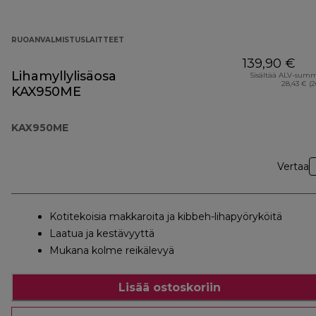
RUOANVALMISTUSLAITTEET
139,90 €
Lihamyllylisäosa
Sisältää ALV-sum
28,43 € (
KAX950ME
KAX950ME
Vertaa
Kotitekoisia makkaroita ja kibbeh-lihapyöryköitä
Laatua ja kestävyyttä
Mukana kolme reikälevyä
Lisää ostoskoriin