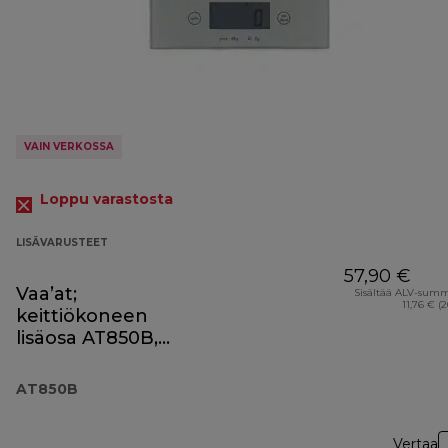
VAIN VERKOSSA
Loppu varastosta
LISÄVARUSTEET
57,90 €
Vaa’at;
Sisältää ALV-sum
11,76 € (
keittiökoneen
lisäosa AT850B,
musta
AT850B
Vertaa