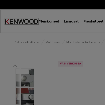
Skip
to
Content
Yleiskoneet
Lisäosat
Pienlaitteet
Jalustasekoittimet
Multitasker
Multitasker attachments
VAIN VERKOSSA