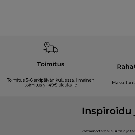
Toimitus
Rahat
Toimitus 5–6 arkipäivän kuluessa. Ilmainen
Maksuton 3
toimitus yli 49€ tilauksille
Inspiroidu 
vastaanottamalla uutisia ja ta