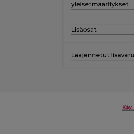
yleisetmääritykset
Lisäosat
Laajennetut lisävar
Käy 