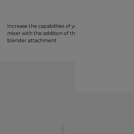
Increase the capabilities of your Prospero+ stand
mixer with the addition of this handy Acrylic
blender attachment.