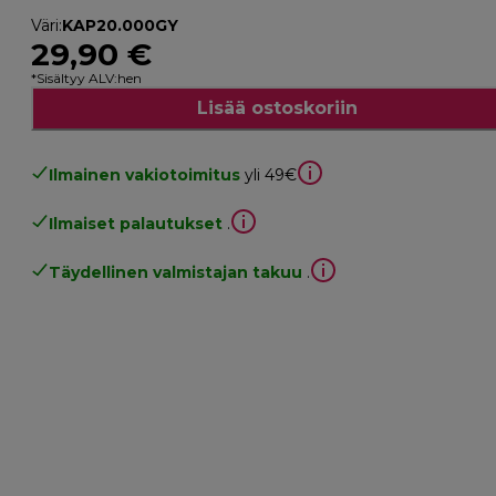
Väri
:
KAP20.000GY
29,90 €
*Sisältyy ALV:hen
Lisää ostoskoriin
Ilmainen vakiotoimitus
yli 49€
Ilmaiset palautukset
.
Täydellinen valmistajan takuu
.