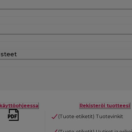
usteet
käyttöohjeessa
Rekisteröi tuotteesi
(Tuote-etiketit) Tuotevinkit
(Tuote-etiketit) Uutiset ja eriko