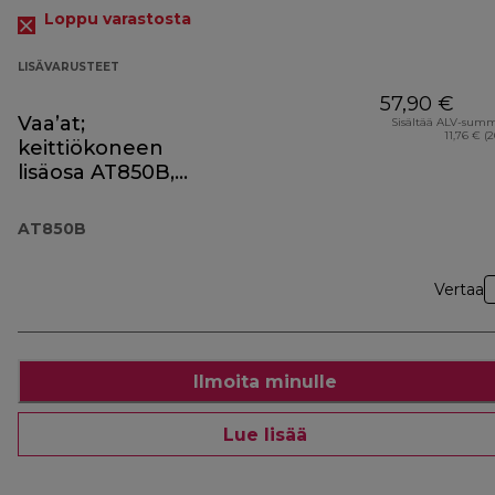
Loppu varastosta
LISÄVARUSTEET
57,90 €
Vaa’at;
Sisältää ALV-sum
11,76 € (
keittiökoneen
lisäosa AT850B,
musta
AT850B
Vertaa
Ilmoita minulle
Lue lisää