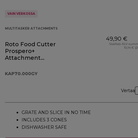
VAIN VERKOSSA
MULTITASKER ATTACHMENTS
49,90 €
Roto Food Cutter
Sisältää ALV-sum
10,14 € (
Prospero+
Attachment
KAP70.000GY
KAP70.000GY
Vertaa
GRATE AND SLICE IN NO TIME
INCLUDES 3 CONES
DISHWASHER SAFE