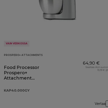
VAIN VERKOSSA
PROSPERO+ ATTACHMENTS
64,90 €
Food Processor
Sisältää ALV-sum
13,19 € (
Prospero+
Attachment
KAP40.000GY
KAP40.000GY
Vertaa