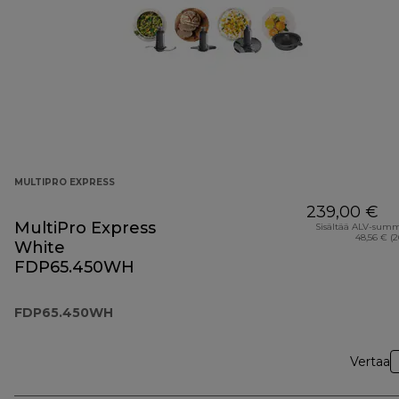
MULTIPRO EXPRESS
239,00 €
MultiPro Express
Sisältää ALV-sum
48,56 € (
White
FDP65.450WH
FDP65.450WH
Vertaa