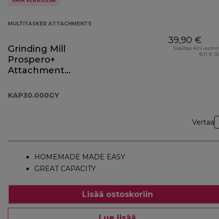
VAIN VERKOSSA
MULTITASKER ATTACHMENTS
39,90 €
Grinding Mill
Sisältää ALV-sum
8,11 € (
Prospero+
Attachment
KAP30.000GY
KAP30.000GY
Vertaa
HOMEMADE MADE EASY
GREAT CAPACITY
Lisää ostoskoriin
Lue lisää