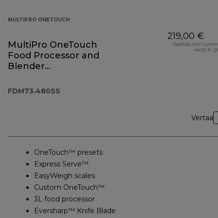
MULTIPRO ONETOUCH
219,00 €
MultiPro OneTouch
Sisältää ALV-sum
44,50 € (
Food Processor and
Blender
FDM73.480SS
FDM73.480SS
Vertaa
OneTouch™ presets
Express Serve™
EasyWeigh scales
Custom OneTouch™
3L food processor
Eversharp™ Knife Blade