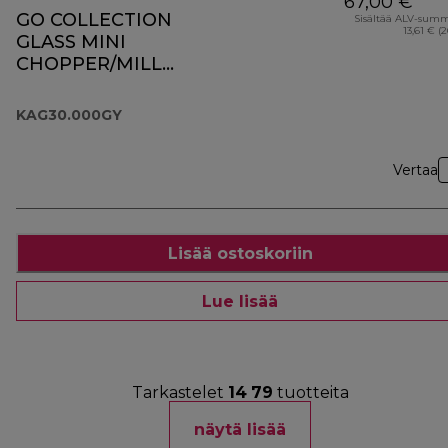
67,00 €
GO COLLECTION
Sisältää ALV-sum
13,61 € (
GLASS MINI
CHOPPER/MILL
KAG30.000GY
KAG30.000GY
Vertaa
Lisää ostoskoriin
Lue lisää
Tarkastelet
14
79
tuotteita
näytä lisää