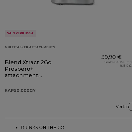
VAIN VERKOSSA
MULTITASKER ATTACHMENTS
39,90 €
Blend Xtract 2Go
Sisältää ALV-sum
8,11 € (
Prospero+
attachment
KAP50.000GY
KAP50.000GY
Vertaa
DRINKS ON THE GO