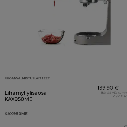
RUOANVALMISTUSLAITTEET
139,90 €
Lihamyllylisäosa
Sisältää ALV-sum
28,43 € (
KAX950ME
KAX950ME