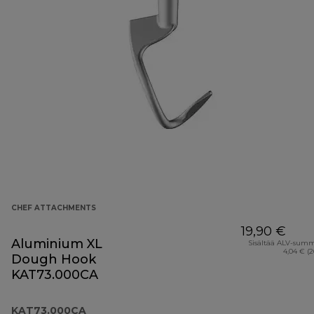
CHEF ATTACHMENTS
19,90 €
Aluminium XL
Sisältää ALV-sum
4,04 € (
Dough Hook
KAT73.000CA
KAT73.000CA