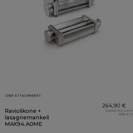
CHEF ATTACHMENTS
264,90 €
Raviolikone +
Sisältää ALV-sum
53,82 € (
lasagnemankeli
MAX94.A0ME