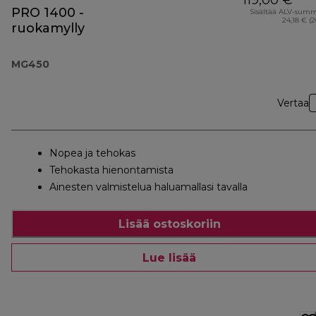
119,00 €
PRO 1400 -
Sisältää ALV-sum
24,18 € (
ruokamylly
MG450
Vertaa
Nopea ja tehokas
Tehokasta hienontamista
Ainesten valmistelua haluamallasi tavalla
Lisää ostoskoriin
Lue lisää