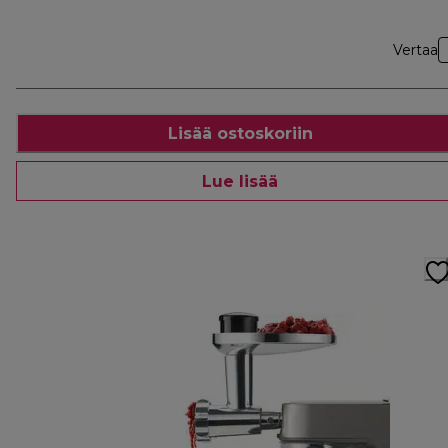
Vertaa
Lisää ostoskoriin
Lue lisää