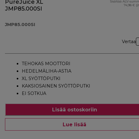
PureJuice XL
Sisältää ALV-sum
74,98 € (
JMP85.000SI
JMP85.000SI
Vertaa
TEHOKAS MOOTTORI
HEDELMÄLIHA-ASTIA
XL SYÖTTÖPUTKI
KAKSIOSAINEN SYÖTTÖPUTKI
EI SOTKUA
Lisää ostoskoriin
Lue lisää