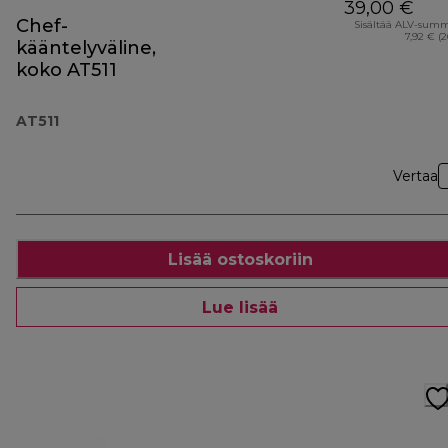
39,00 €
Chef-
Sisältää ALV-sum
7,92 € (
kääntelyväline,
koko AT511
AT511
Vertaa
Lisää ostoskoriin
Lue lisää