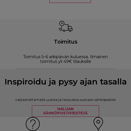
Toimitus
Toimitus 5–6 arkipäivän kuluessa. Ilmainen
M
toimitus yli 49€ tilauksille
Inspiroidu ja pysy ajan tasalla
vastaanottamalla uutisia ja tarjouksia suoraan sähköpostiisi
HALUAN
SÄHKÖPOSTIVIESTEJÄ