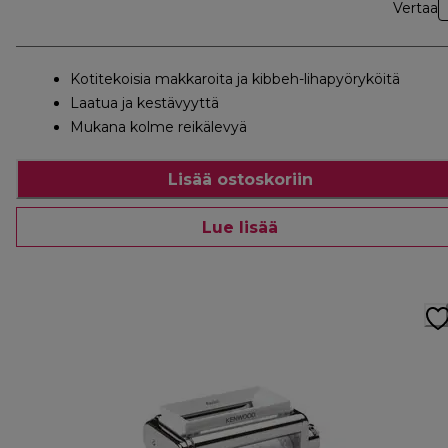
Vertaa
Kotitekoisia makkaroita ja kibbeh-lihapyöryköitä
Laatua ja kestävyyttä
Mukana kolme reikälevyä
Lisää ostoskoriin
Lue lisää