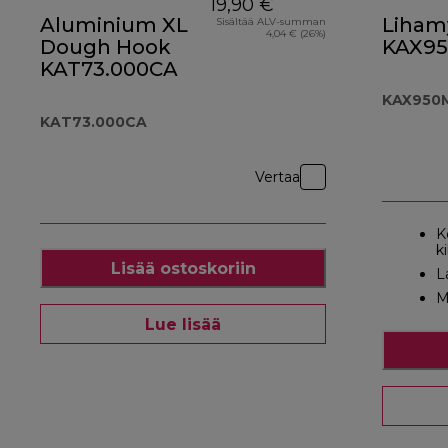
19,90 €
Aluminium XL
Lihamy
Sisältää ALV-summan
4,04 € (26%)
Dough Hook
KAX9
KAT73.000CA
KAX950
KAT73.000CA
Vertaa
K
k
Lisää ostoskoriin
L
M
Lue lisää