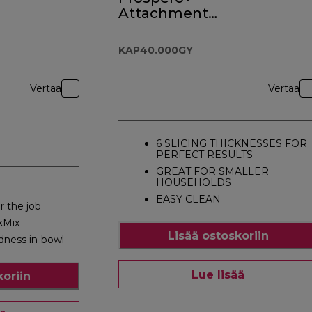
Attachment
KAP40.000GY
KAP40.000GY
Vertaa
Vertaa
6 SLICING THICKNESSES FOR
PERFECT RESULTS
GREAT FOR SMALLER
HOUSEHOLDS
EASY CLEAN
r the job
kMix
Lisää ostoskoriin
dness in-bowl
Lue lisää
koriin