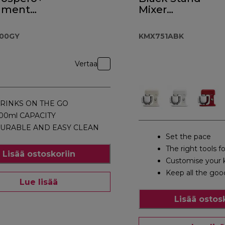
hment
Mixer
.000GY
KMX751ABK
000GY
KMX751ABK
nta 309,90 €
Vertaa
RINKS ON THE GO
00ml CAPACITY
URABLE AND EASY CLEAN
Set the pace
The right tools fo
Lisää ostoskoriin
Customise your 
Keep all the goo
Lue lisää
Lisää ostos