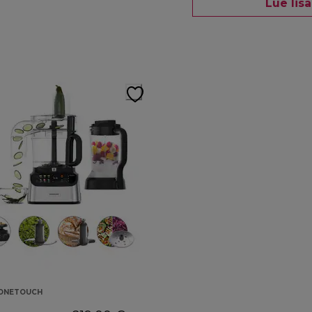
Lue lis
 ONETOUCH