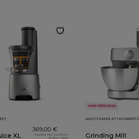
VAIN VERKOSSA
EET
MULTITASKER ATTACHMENTS
369,00 €
uice XL
Grinding Mill
Sisältää ALV-summan
74,98 € (26%)