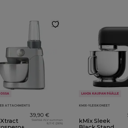
KOSSA
LAHJA KAUPAN PÄÄLLE
KER ATTACHMENTS
KMIX-YLEISKONEET
39,90 €
Xtract
kMix Sleek
Sisältää ALV-summan
8,11 € (26%)
rospero+
Black Stand