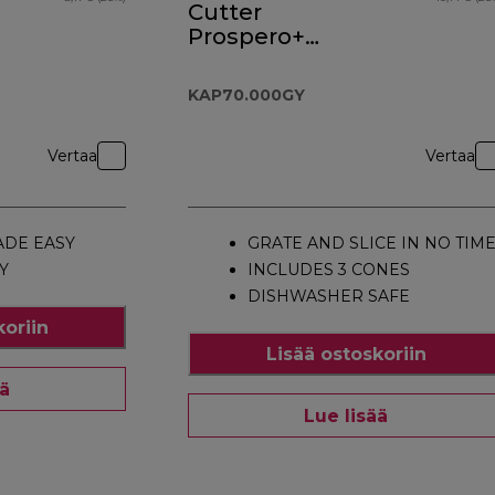
Cutter
Prospero+
Attachment
KAP70.000GY
KAP70.000GY
Vertaa
Vertaa
DE EASY
GRATE AND SLICE IN NO TIM
Y
INCLUDES 3 CONES
DISHWASHER SAFE
koriin
Lisää ostoskoriin
ää
Lue lisää