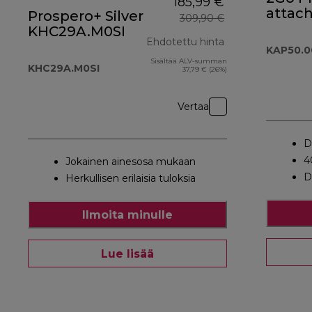
185,99 €
attac
Prospero+ Silver
309,90 €
KAP50
KHC29A.M0SI
Ehdotettu hinta
KAP50.
Sisältää ALV-summan
alkuperäinen hi
KHC29A.M0SI
37,79 € (26%)
Vertaa
D
4
Jokainen ainesosa mukaan
D
Herkullisen erilaisia tuloksia
Ilmoita minulle
Lue lisää