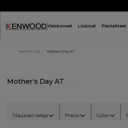
Skip
to
Content
Yleiskoneet
Lisäosat
Pienlaitteet
Mother's Day
Mother's Day AT
Mother's Day AT
Tilauksen tekijä
Precio
Color