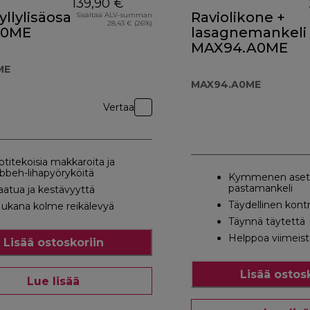
139,90 €
llylisäosa
Raviolikone +
Sisältää ALV-summan
28,43 € (26%)
50ME
lasagnemankeli
MAX94.A0ME
ME
MAX94.A0ME
Vertaa
otitekoisia makkaroita ja
ibbeh-lihapyöryköitä
Kymmenen aset
pastamankeli
aatua ja kestävyyttä
Täydellinen kontro
ukana kolme reikälevyä
Täynnä täytettä
Helppoa viimeist
Lisää ostoskoriin
Lisää ostos
Lue lisää