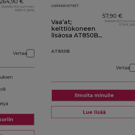
264,90 €
LISÄVARUSTEET
Sisältää ALV-summan
53,82 € (26%)
57,90 €
Vaa’at;
Sisältää ALV-summ
11,76 € (26
keittiökoneen
lisäosa AT850B,
musta
AT850B
Vertaa
Vertaa
uksen
lli
Ilmoita minulle
elyä
Lue lisää
koriin