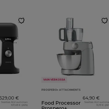
VAIN VERKOSSA
PROSPERO+ ATTACHMENTS
529,00 €
64,90 €
Food Processor
Sisältää ALV-summan
Sisältää ALV-summ
107,49 € (26%)
13,19 € (26
Prospero+