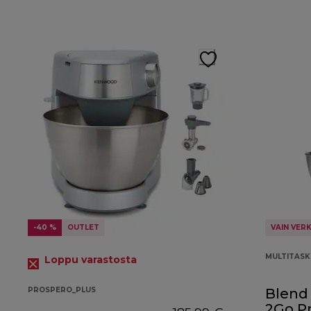
-40 %
OUTLET
VAIN VER
MULTITAS
Loppu varastosta
PROSPERO_PLUS
Blend 
2Go P