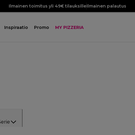
Ilmainen toimitus yli 49€ tilauksille
Ilmainen palautus
Inspiraatio
Promo
MY PIZZERIA
Serie