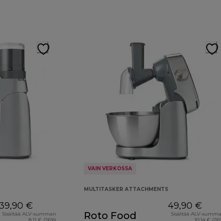
VAIN VERKOSSA
MULTITASKER ATTACHMENTS
39,90 €
49,90 €
Roto Food
Sisältää ALV-summan
Sisältää ALV-summ
8,11 € (26%)
10,14 € (26