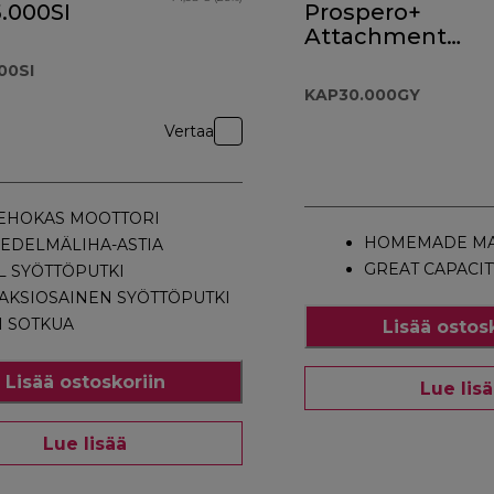
.000SI
Prospero+
Attachment
KAP30.000GY
00SI
KAP30.000GY
Vertaa
EHOKAS MOOTTORI
HOMEMADE MA
EDELMÄLIHA-ASTIA
GREAT CAPACIT
L SYÖTTÖPUTKI
AKSIOSAINEN SYÖTTÖPUTKI
I SOTKUA
Lisää ostos
Lisää ostoskoriin
Lue lis
Lue lisää