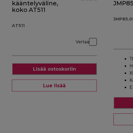
kääntelyväline,
JMP85
koko AT511
JMP85.0
AT511
Vertaa
T
H
Lisää ostoskoriin
X
K
Lue lisää
E