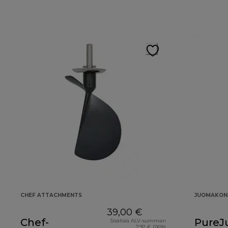
CHEF ATTACHMENTS
JUOMAKON
39,00 €
Chef-
PureJ
Sisältää ALV-summan
7,92 € (26%)