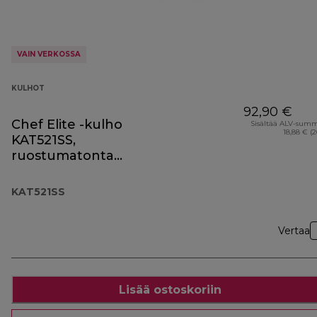
VAIN VERKOSSA
KULHOT
92,90 €
Chef Elite -kulho
Sisältää ALV-sum
18,88 € (
KAT521SS,
ruostumatonta
terästä
KAT521SS
Vertaa
Lisää ostoskoriin