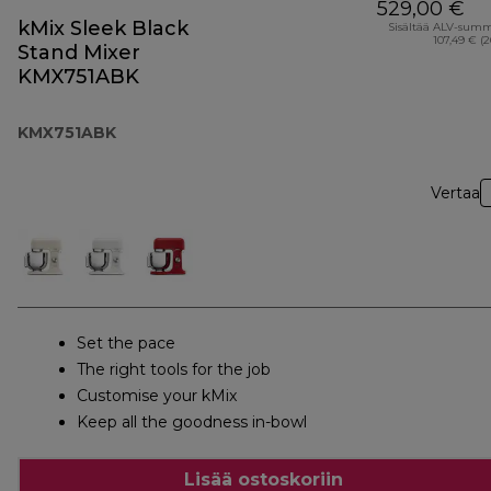
529,00 €
kMix Sleek Black
Sisältää ALV-sum
107,49 € (
Stand Mixer
KMX751ABK
KMX751ABK
Vertaa
Set the pace
The right tools for the job
Customise your kMix
Keep all the goodness in-bowl
Lisää ostoskoriin