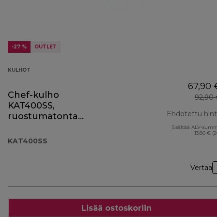
-27 %
OUTLET
KULHOT
67,90 
Chef-kulho
92,90
KAT400SS,
Ehdotettu hin
ruostumatonta
terästä
Sisältää ALV-sum
13,80 € (
KAT400SS
Vertaa
Lisää ostoskoriin