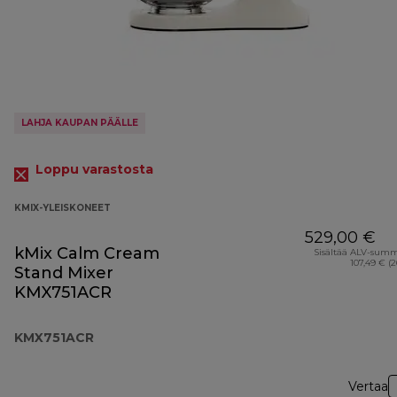
LAHJA KAUPAN PÄÄLLE
Loppu varastosta
KMIX-YLEISKONEET
529,00 €
kMix Calm Cream
Sisältää ALV-sum
107,49 € (
Stand Mixer
KMX751ACR
KMX751ACR
Vertaa