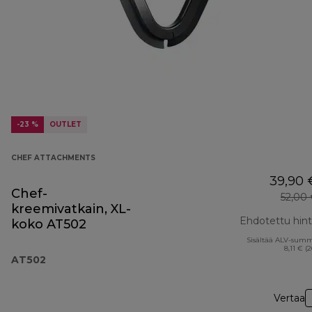
-23 %
OUTLET
CHEF ATTACHMENTS
39,90 
Chef-
52,00
kreemivatkain, XL-
Ehdotettu hin
koko AT502
Sisältää ALV-sum
8,11 € (
AT502
Vertaa