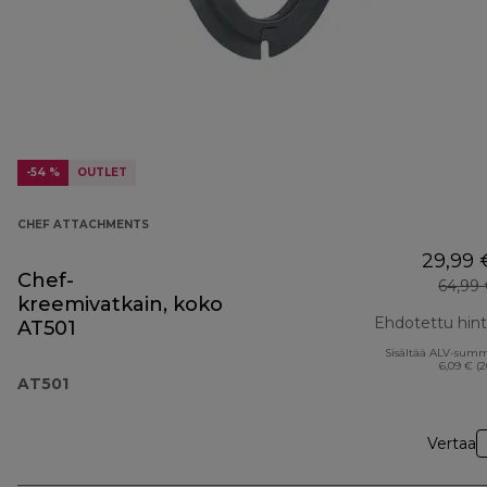
-54 %
OUTLET
CHEF ATTACHMENTS
29,99 
Chef-
64,99
kreemivatkain, koko
Ehdotettu hin
AT501
Sisältää ALV-sum
6,09 € (
AT501
Vertaa