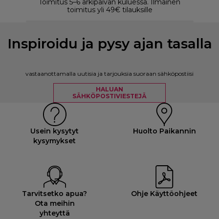
Toimitus 5–6 arkipäivän kuluessa. Ilmainen
M
toimitus yli 49€ tilauksille
Inspiroidu ja pysy ajan tasalla
vastaanottamalla uutisia ja tarjouksia suoraan sähköpostiisi
HALUAN
SÄHKÖPOSTIVIESTEJÄ
Usein kysytyt
Huolto Paikannin
kysymykset
Tarvitsetko apua?
Ohje Käyttöohjeet
Ota meihin
yhteyttä