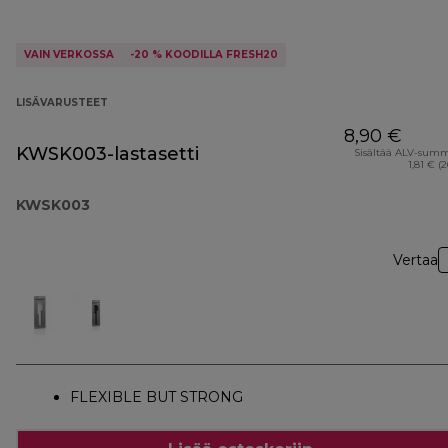
VAIN VERKOSSA
-20 % KOODILLA FRESH20
LISÄVARUSTEET
8,90 €
KWSK003-lastasetti
Sisältää ALV-sum
1,81 € (
KWSK003
Vertaa
FLEXIBLE BUT STRONG