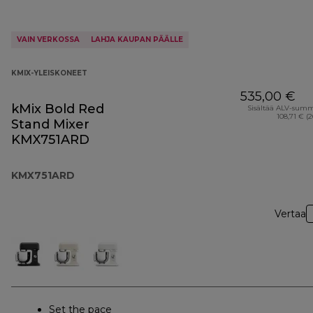
VAIN VERKOSSA
LAHJA KAUPAN PÄÄLLE
KMIX-YLEISKONEET
535,00 €
kMix Bold Red
Sisältää ALV-sum
108,71 € (
Stand Mixer
KMX751ARD
KMX751ARD
Vertaa
Set the pace