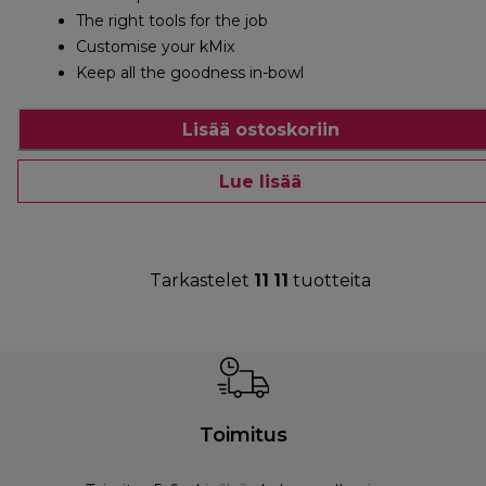
The right tools for the job
Customise your kMix
Keep all the goodness in-bowl
Lisää ostoskoriin
Lue lisää
Tarkastelet
11
11
tuotteita
Toimitus