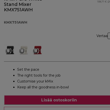
108,71 € (
Stand Mixer
KMX751AWH
KMX751AWH
Vertaa
Set the pace
The right tools for the job
Customise your kMix
Keep all the goodness in-bowl
Lisää ostoskoriin