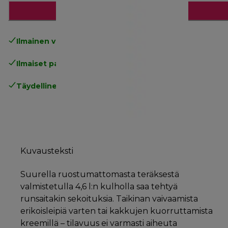
Lisää ostoskoriin
Ilmainen vakiotoimitus
yli 49€
Ilmaiset palautukset
.
Täydellinen valmistajan takuu
.
Kuvausteksti
Suurella ruostumattomasta teräksestä
valmistetulla 4,6 l:n kulholla saa tehtyä
runsaitakin sekoituksia. Taikinan vaivaamista
erikoisleipiä varten tai kakkujen kuorruttamista
kreemillä – tilavuus ei varmasti aiheuta