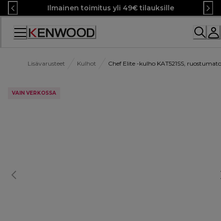
Skip
Ilmainen toimitus yli 49€ tilauksille
to
Content
Lisävarusteet
Kulhot
Chef Elite -kulho KAT521SS, ruostumato
VAIN VERKOSSA