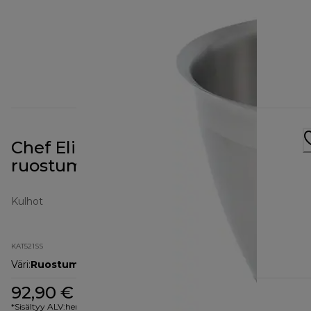
Chef Elite -kulho KAT521SS,
ruostumatonta terästä
Kulhot
KAT521SS
Väri
:
Ruostumaton teräs / hopea
92,90 €
*Sisältyy ALV:hen