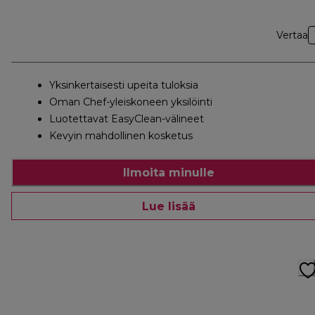
Vertaa
Yksinkertaisesti upeita tuloksia
Oman Chef-yleiskoneen yksilöinti
Luotettavat EasyClean-välineet
Kevyin mahdollinen kosketus
Ilmoita minulle
Lue lisää