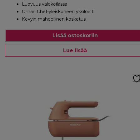
Luovuus valokeilassa
Oman Chef-yleiskoneen yksilöinti
Kevyin mahdollinen kosketus
Lisää ostoskoriin
Lue lisää