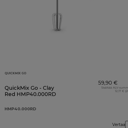
QUICKMIX GO
59,90 €
QuickMix Go - Clay
Sisältää ALV-sum
12,17 € (
Red HMP40.000RD
HMP40.000RD
Vertaa