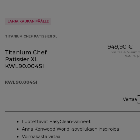
LAHJA KAUPAN PÄÄLLE
TITANIUM CHEF PATISSIER XL
949,90 €
Titanium Chef
Sisältää ALV-sum
193,01 € (
Patissier XL
KWL90.004SI
KWL90.004SI
Vertaa
Luotettavat EasyClean-välineet
Anna Kenwood World -sovelluksen inspiroida
Voimakasta virtaa