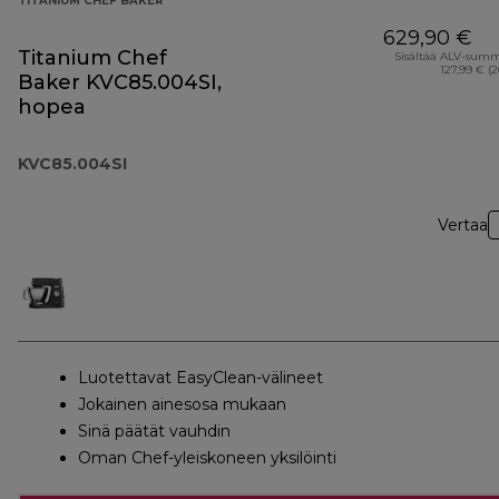
TITANIUM CHEF BAKER
629,90 €
Titanium Chef
Sisältää ALV-sum
127,99 € (
Baker KVC85.004SI,
hopea
KVC85.004SI
Vertaa
Luotettavat EasyClean-välineet
Jokainen ainesosa mukaan
Sinä päätät vauhdin
Oman Chef-yleiskoneen yksilöinti