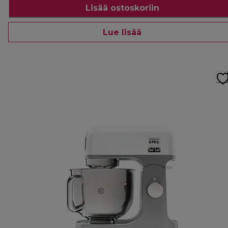
Lisää ostoskoriin
Lue lisää