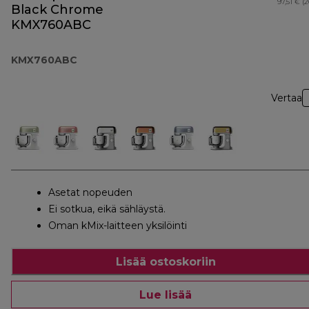
97,51 € (
Black Chrome
KMX760ABC
KMX760ABC
Vertaa
Asetat nopeuden
Ei sotkua, eikä sähläystä.
Oman kMix-laitteen yksilöinti
Lisää ostoskoriin
Lue lisää