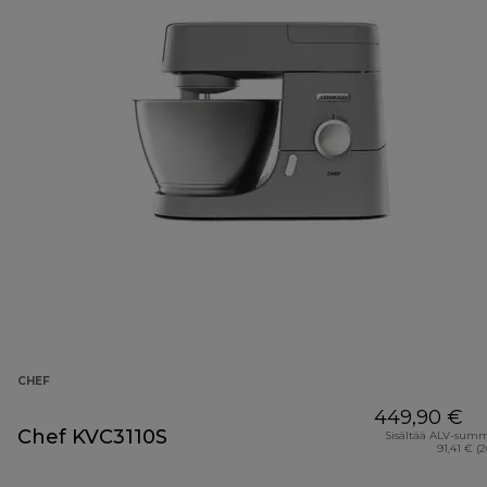
CHEF
449,90 €
Chef KVC3110S
Sisältää ALV-sum
91,41 € (