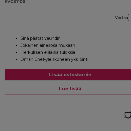
KVC3110S
Vertaa
Sinä päätät vauhdin
Jokainen ainesosa mukaan
Herkullisen erilaisia tuloksia
Oman Chef-yleiskoneen yksilöinti
Lisää ostoskoriin
Lue lisää