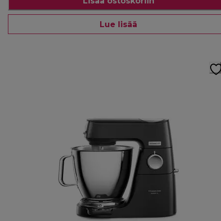
Lisää ostoskoriin
Lue lisää