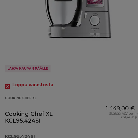
LAHJA KAUPAN PÄÄLLE
Loppu varastosta
COOKING CHEF XL
1 449,00 €
Cooking Chef XL
Sisältää ALV-sum
294,42 € (
KCL95.424SI
KCL95.424SI