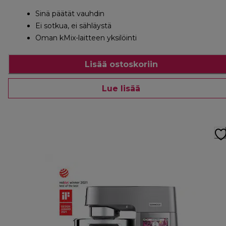
Sinä päätät vauhdin
Ei sotkua, ei sähläystä
Oman kMix-laitteen yksilöinti
Lisää ostoskoriin
Lue lisää