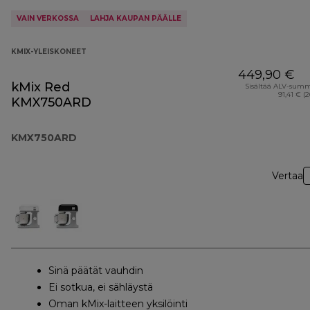
VAIN VERKOSSA
LAHJA KAUPAN PÄÄLLE
KMIX-YLEISKONEET
449,90 €
kMix Red
Sisältää ALV-sum
91,41 € (
KMX750ARD
KMX750ARD
Vertaa
Sinä päätät vauhdin
Ei sotkua, ei sähläystä
Oman kMix-laitteen yksilöinti