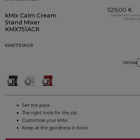
529,00 €
kMix Calm Cream
Sisältää ALV-sum
107,49 € (
Stand Mixer
KMX751ACR
KMX751ACR
Vertaa
Set the pace
The right tools for the job
Customise your kMix
Keep all the goodness in-bowl