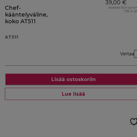
39,00 €
Chef-
Sisältää ALV-sum
7,92 € (
kääntelyväline,
koko AT511
AT511
Vertaa
Lisää ostoskoriin
Lue lisää