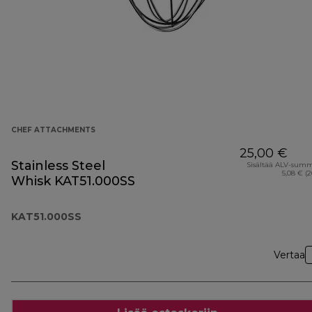
CHEF ATTACHMENTS
25,00 €
Stainless Steel
Sisältää ALV-sum
5,08 € (
Whisk KAT51.000SS
KAT51.000SS
Vertaa