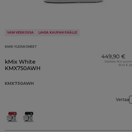
VAIN VERKOSSA
LAHJA KAUPAN PÄÄLLE
KMIX-YLEISKONEET
449,90 €
kMix White
Sisältää ALV-sum
91,41 € (
KMX750AWH
KMX750AWH
Vertaa