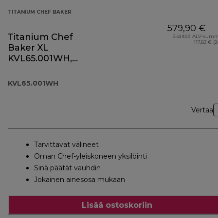
TITANIUM CHEF BAKER
579,90 €
Titanium Chef
Sisältää ALV-sum
117,83 € (
Baker XL
KVL65.001WH,
valkoinen
KVL65.001WH
Vertaa
Tarvittavat välineet
Oman Chef-yleiskoneen yksilöinti
Sinä päätät vauhdin
Jokainen ainesosa mukaan
Lisää ostoskoriin