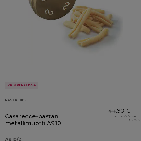
VAIN VERKOSSA
PASTA DIES
44,90 €
Casarecce-pastan
Sisältää ALV-sum
9,12 € (
metallimuotti A910
A910/2