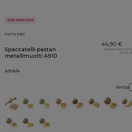
VAIN VERKOSSA
PASTA DIES
44,90 €
Spaccatelli-pastan
Sisältää ALV-sum
9,12 € (
metallimuotti A910
A910/4
Vertaa