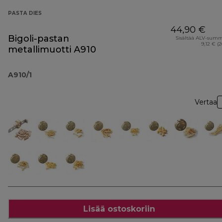
PASTA DIES
44,90 €
Bigoli-pastan
Sisältää ALV-sum
9,12 € (
metallimuotti A910
A910/1
Vertaa
Lisää ostoskoriin