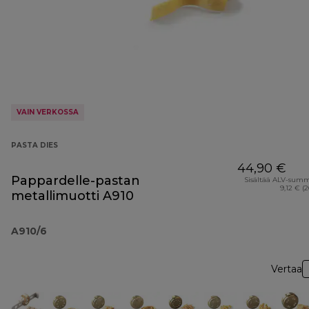
VAIN VERKOSSA
PASTA DIES
44,90 €
Pappardelle-pastan
Sisältää ALV-sum
9,12 € (
metallimuotti A910
A910/6
Vertaa