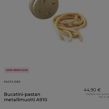
VAIN VERKOSSA
PASTA DIES
44,90 €
Bucatini-pastan
Sisältää ALV-sum
9,12 € (
metallimuotti A910