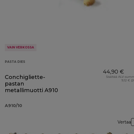
VAIN VERKOSSA
PASTA DIES
44,90 €
Conchigliette-
Sisältää ALV-sum
9,12 € (
pastan
metallimuotti A910
A910/10
Vertaa