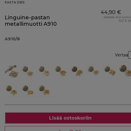
PASTA DIES
44,90 €
Linguine-pastan
Sisältää ALV-sum
9,12 € (
metallimuotti A910
A910/8
Vertaa
Lisää ostoskoriin