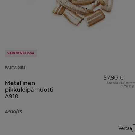
VAIN VERKOSSA
PASTA DIES
57,90 €
Metallinen
Sisältää ALV-sum
11,76 € (
pikkuleipämuotti
A910
A910/13
Vertaa