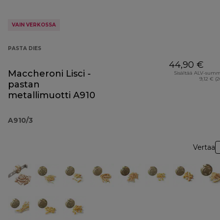
VAIN VERKOSSA
PASTA DIES
44,90 €
Maccheroni Lisci -
Sisältää ALV-sum
9,12 € (
pastan
metallimuotti A910
A910/3
Vertaa