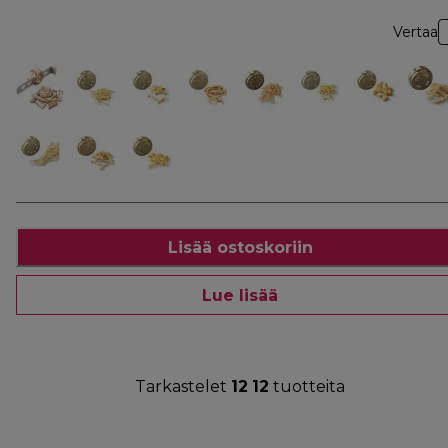
Vertaa
Lisää ostoskoriin
Lue lisää
Tarkastelet
12
12
tuotteita