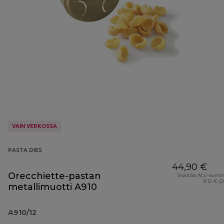
VAIN VERKOSSA
PASTA DIES
44,90 €
Orecchiette-pastan
Sisältää ALV-sum
9,12 € (
metallimuotti A910
A910/12