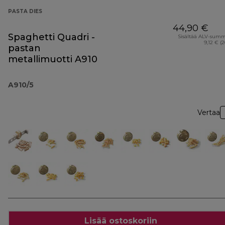
PASTA DIES
44,90 €
Spaghetti Quadri -
Sisältää ALV-sum
9,12 € (
pastan
metallimuotti A910
A910/5
Vertaa
Lisää ostoskoriin