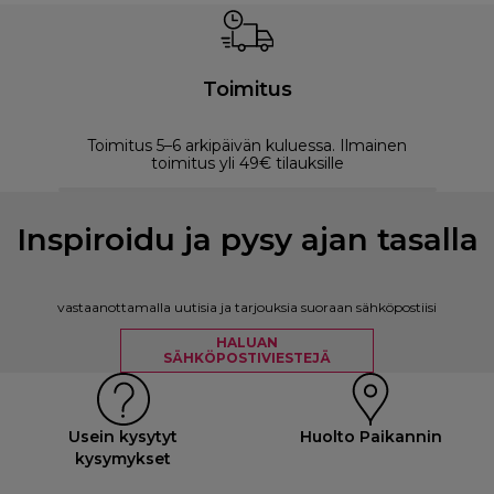
Toimitus
Toimitus 5–6 arkipäivän kuluessa. Ilmainen
M
toimitus yli 49€ tilauksille
Inspiroidu ja pysy ajan tasalla
vastaanottamalla uutisia ja tarjouksia suoraan sähköpostiisi
HALUAN
SÄHKÖPOSTIVIESTEJÄ
Usein kysytyt
Huolto Paikannin
kysymykset