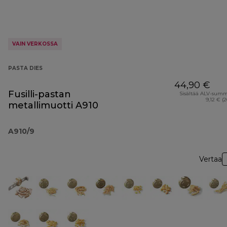
VAIN VERKOSSA
PASTA DIES
44,90 €
Fusilli-pastan
Sisältää ALV-sum
9,12 € (
metallimuotti A910
A910/9
Vertaa