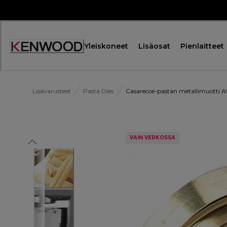
Skip
to
Content
Yleiskoneet
Lisäosat
Pienlaitteet
Lisävarusteet
Pasta Dies
Casarecce-pastan metallimuotti A
VAIN VERKOSSA