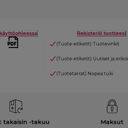
käyttöohjeessa
Rekisteröi tuotteesi
(Tuote-etiketit) Tuotevinkit
(Tuote-etiketit) Uutiset ja eriko
(Tuotetarrat) Nopea tuki
 takaisin -takuu
Maksut