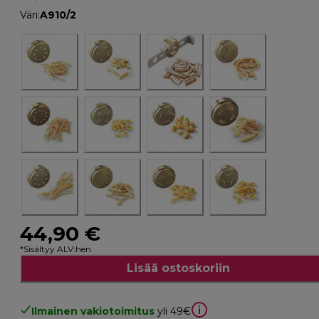
Väri
:
A910/2
44,90 €
*Sisältyy ALV:hen
Lisää ostoskoriin
Ilmainen vakiotoimitus
yli 49€