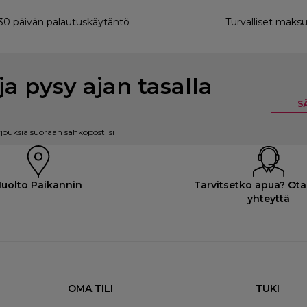
0 päivän palautuskäytäntö
Turvalliset maksu
ja pysy ajan tasalla
S
rjouksia suoraan sähköpostiisi
uolto Paikannin
Tarvitsetko apua? Ota
yhteyttä
OMA TILI
TUKI