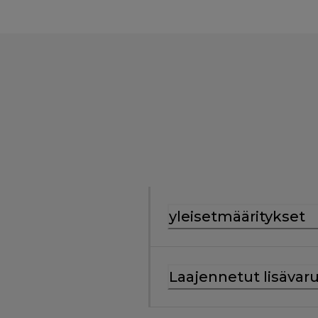
yleisetmääritykset
Laajennetut lisävar