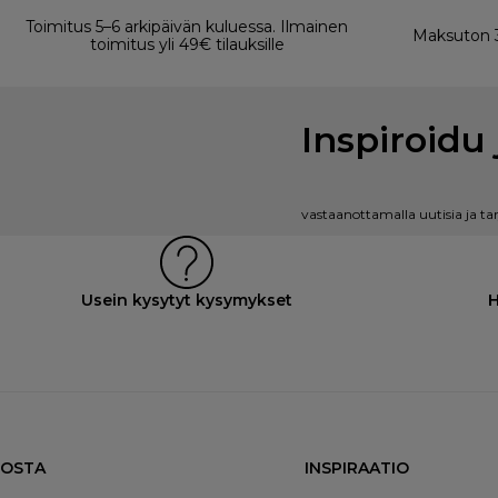
Toimitus 5–6 arkipäivän kuluessa. Ilmainen
Maksuton 3
toimitus yli 49€ tilauksille
Inspiroidu 
vastaanottamalla uutisia ja ta
Usein kysytyt kysymykset
H
OSTA
INSPIRAATIO