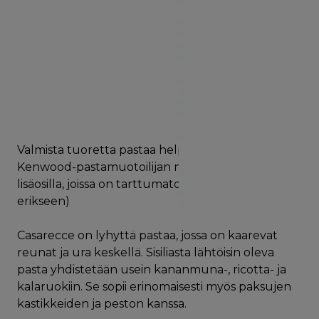
Valmista tuoretta pastaa helposti kotona
Kenwood-pastamuotoilijan metallimuottien
lisäosilla, joissa on tarttumaton pinta. (Myydään
erikseen)
Casarecce on lyhyttä pastaa, jossa on kaarevat
reunat ja ura keskellä. Sisiliasta lähtöisin oleva
pasta yhdistetään usein kananmuna-, ricotta- ja
kalaruokiin. Se sopii erinomaisesti myös paksujen
kastikkeiden ja peston kanssa.