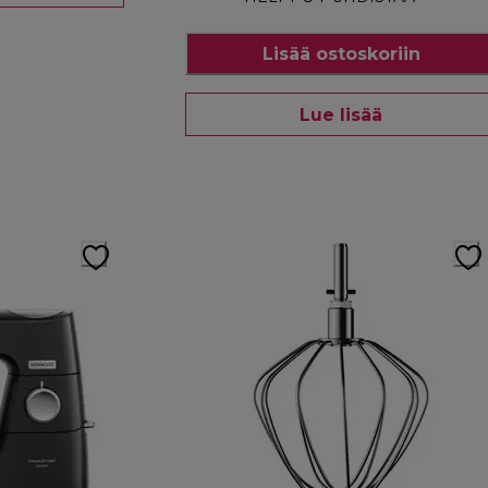
Lisää ostoskoriin
Lue lisää