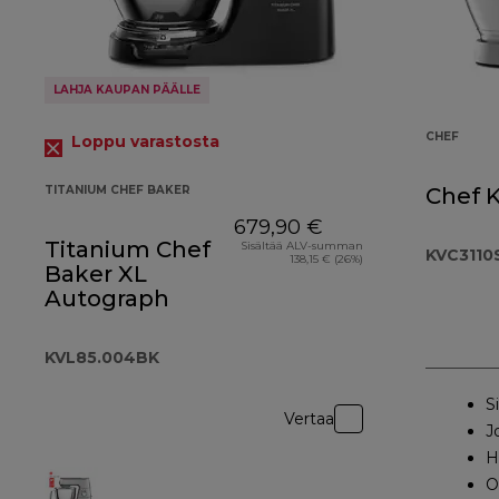
LAHJA KAUPAN PÄÄLLE
CHEF
Loppu varastosta
TITANIUM CHEF BAKER
Chef 
679,90 €
Titanium Chef
Sisältää ALV-summan
KVC3110
138,15 € (26%)
Baker XL
Autograph
KVL85.004BK
S
Vertaa
J
H
O