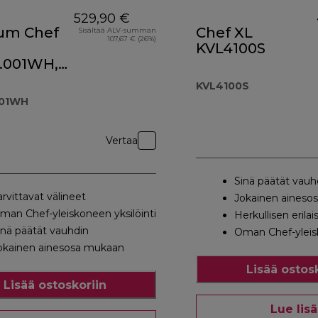
529,90 €
ium Chef
Chef XL
Sisältää ALV-summan
107,67 € (26%)
KVL4100S
.001WH,
inen
nta 52,00 €
KVL4100S
001WH
Vertaa
Sinä päätät vauh
arvittavat välineet
Jokainen aineso
man Chef-yleiskoneen yksilöinti
Herkullisen erilai
inä päätät vauhdin
Oman Chef-yleisk
okainen ainesosa mukaan
Lisää ostos
Lisää ostoskoriin
Lue lis