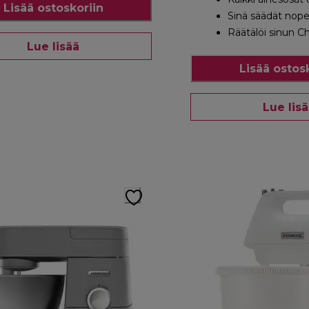
Lisää ostoskoriin
Sinä säädät nop
Räätälöi sinun C
Lue lisää
Lisää ostos
Lue lis