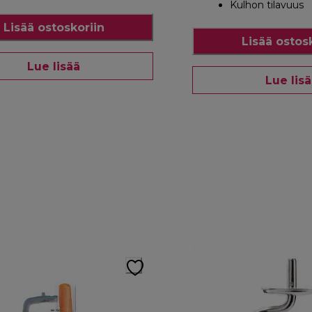
Kulhon tilavuus
Lisää ostoskoriin
Lisää ostos
Lue lisää
Lue lis