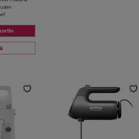
euden
hef
koriin
ää