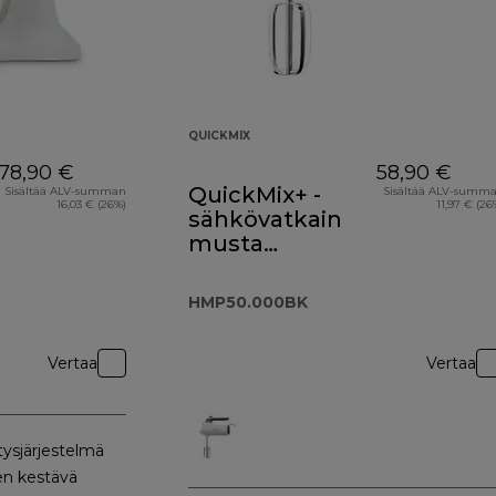
QUICKMIX
78,90 €
58,90 €
QuickMix+ -
Sisältää ALV-summan
Sisältää ALV-summ
16,03 € (26%)
11,97 € (26
sähkövatkain
musta
HMP50.000BK
HMP50.000BK
Vertaa
Vertaa
tysjärjestelmä
n kestävä