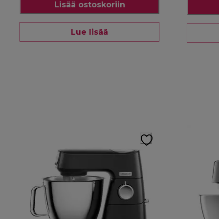
Lisää ostoskoriin
Lue lisää