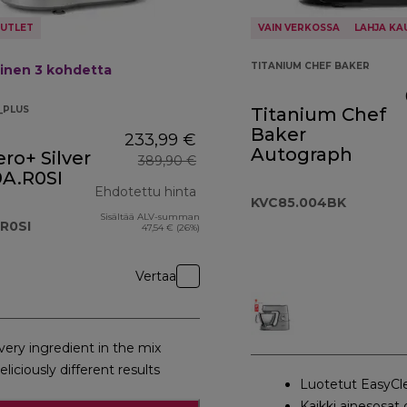
UTLET
VAIN VERKOSSA
LAHJA KA
TITANIUM CHEF BAKER
einen 3
kohdetta
_PLUS
Titanium Chef
Baker
233,99 €
Autograph
ro+ Silver
389,90 €
A.R0SI
Ehdotettu hinta
KVC85.004BK
Sisältää ALV-summan
alkuperäinen hinta 389,90 €
R0SI
47,54 € (26%)
Vertaa
very ingredient in the mix
eliciously different results
Luotetut EasyCl
Kaikki ainesosat