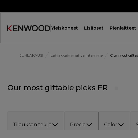
Skip
to
Content
Yleiskoneet
Lisäosat
Pienlaitteet
JUHLAKAUSI
Lahjakkaimmat valintamme
Our most giftab
Our most giftable picks FR
Tilauksen tekijä
Precio
Color