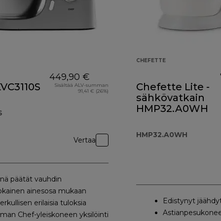
CHEFETTE
449,90 €
KVC3110S
Chefette Lite -
Sisältää ALV-summan
91,41 € (26%)
sähkövatkain
HMP32.A0WH
S
HMP32.A0WH
Vertaa
inä päätät vauhdin
okainen ainesosa mukaan
Edistynyt jäähdy
erkullisen erilaisia tuloksia
Astianpesukonee
man Chef-yleiskoneen yksilöinti