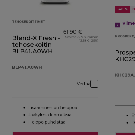
-40 %
O
TEHOSEKOITTIMET
Viim
61,90 €
Blend-X Fresh -
PROSPERO
Sisältää ALV-summan
12,58 € (26%)
tehosekoitin
BLP41.A0WH
Prospe
KHC29
BLP41.A0WH
KHC29A.
Vertaa
Lisääminen on helppoa
Jääkylmiä luomuksia
E
Helppo puhdistaa
D