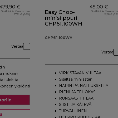
479,90 €
49,00 €
Easy Chop-
Sisältää ALV-summan
Sisältää ALV-summ
97,51 € (26%)
9,96 € (26
minisilppuri
CHP61.100WH
CHP61.100WH
Vertaa
Vertaa
din
VIRKISTÄVÄN VIILEÄÄ
sa mukaan
Sisältää minilastan
sia tuloksia
NAPIN PAINALLUKSELLA
oneen yksilöinti
PIENI JA TEHOKAS
RUNSAASTI TILAA
koriin
SIISTI JA KÄTEVÄ
TURVALLINEN
ää
HELPPO PUHDISTAA