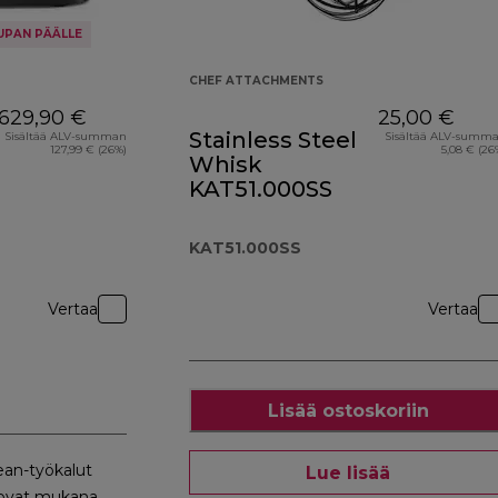
UPAN PÄÄLLE
CHEF ATTACHMENTS
629,90 €
25,00 €
Stainless Steel
Sisältää ALV-summan
Sisältää ALV-summ
127,99 € (26%)
5,08 € (26
Whisk
KAT51.000SS
KAT51.000SS
Vertaa
Vertaa
Lisää ostoskoriin
ean-työkalut
Lue lisää
 ovat mukana