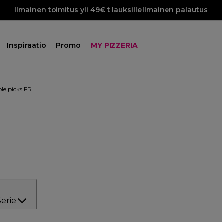
Ilmainen toimitus yli 49€ tilauksille
Ilmainen palautus
Inspiraatio
Promo
MY PIZZERIA
le picks FR
Serie