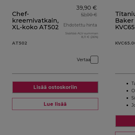
39,90 €
Chef-
Titan
52,00 €
kreemivatkain,
Baker
Ehdotettu hinta
XL-koko AT502
KVC65
valko
Sisältää ALV-summan
alkuperäinen hi
8,11 € (26%)
AT502
KVC65.
Vertaa
T
Lisää ostoskoriin
O
S
Lue lisää
J